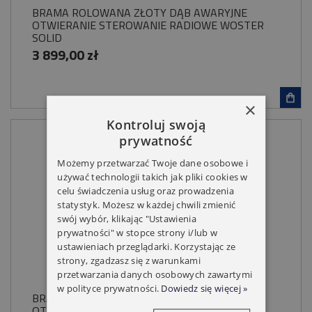
BRAMA ROLOWANA ZŁOTY DĄB AWARYJNE
OTWIERANIE STEROWANIE RADIOWE WOSTER
SOLID
3 899,00 zł
×
Kontroluj swoją
prywatność
Możemy przetwarzać Twoje dane osobowe i
używać technologii takich jak pliki cookies w
celu świadczenia usług oraz prowadzenia
statystyk. Możesz w każdej chwili zmienić
swój wybór, klikając "Ustawienia
prywatności" w stopce strony i/lub w
ustawieniach przeglądarki. Korzystając ze
strony, zgadzasz się z warunkami
przetwarzania danych osobowych zawartymi
w polityce prywatności.
Dowiedz się więcej »
BRAMA ROLOWANA BIAŁA AWARYJNE
OTWIERANIE STEROWANIE RADIOWE WOSTER