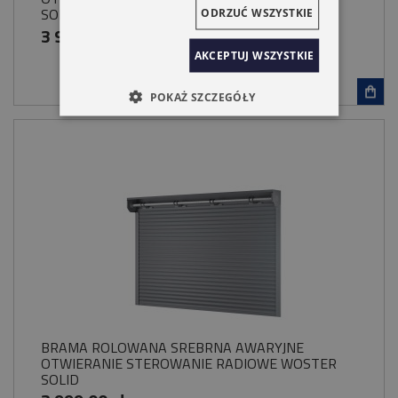
SOLID
ODRZUĆ WSZYSTKIE
3 949,00 zł
AKCEPTUJ WSZYSTKIE
POKAŻ SZCZEGÓŁY
BRAMA ROLOWANA SREBRNA AWARYJNE
OTWIERANIE STEROWANIE RADIOWE WOSTER
SOLID