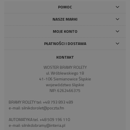
POMOC
NASZE MARKI
MOJE KONTO
PŁATNOŚCI I DOSTAWA
KONTAKT
WOSTER BRAMY ROLETY
ul. Wróblewskiego 18
41-106 Siemianowice Śląskie
województwo śląskie
NIP: 6262466375
BRAMY ROLETY tel:
+48 793 893 489
e-mail:
silnikdorolet@poczta.fm
AUTOMATYKA tel.
+48 509 196 110
e-mail:
silnikdobramy@interia.pl