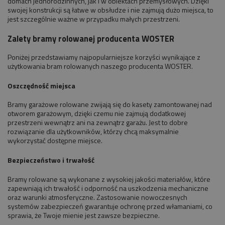
domach jednorodzinnych, jak i w obiektach przemysłowych. Dzięki
swojej konstrukcji są łatwe w obsłudze i nie zajmują dużo miejsca, to
jest szczególnie ważne w przypadku małych przestrzeni.
Zalety bramy rolowanej producenta WOSTER
Poniżej przedstawiamy najpopularniejsze korzyści wynikające z
użytkowania bram rolowanych naszego producenta WOSTER.
Oszczędność miejsca
Bramy garażowe rolowane zwijają się do kasety zamontowanej nad
otworem garażowym, dzięki czemu nie zajmują dodatkowej
przestrzeni wewnątrz ani na zewnątrz garażu. Jest to dobre
rozwiązanie dla użytkowników, którzy chcą maksymalnie
wykorzystać dostępne miejsce.
Bezpieczeństwo i trwałość
Bramy rolowane są wykonane z wysokiej jakości materiałów, które
zapewniają ich trwałość i odporność na uszkodzenia mechaniczne
oraz warunki atmosferyczne. Zastosowanie nowoczesnych
systemów zabezpieczeń gwarantuje ochronę przed włamaniami, co
sprawia, że Twoje mienie jest zawsze bezpieczne.