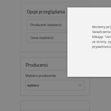
Opcje przeglądania
Producent: (wybierz)
Możemy prze
świadczenia
klikając "Us
Cena: (wybierz)
ze strony, 
prywatności
Producenci
Wybierz producenta