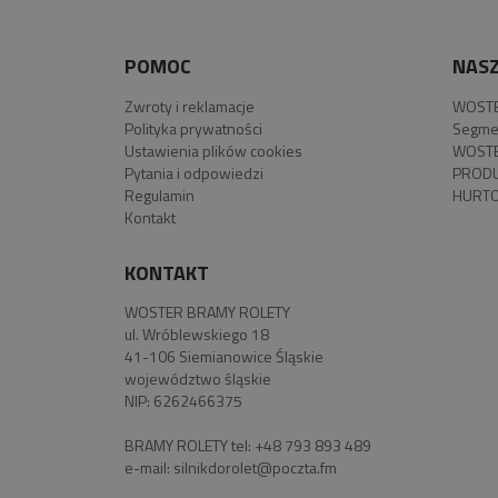
POMOC
NASZ
Zwroty i reklamacje
WOSTE
Polityka prywatności
Segme
Ustawienia plików cookies
WOSTE
Pytania i odpowiedzi
PROD
Regulamin
HURTO
Kontakt
KONTAKT
WOSTER BRAMY ROLETY
ul. Wróblewskiego 18
41-106 Siemianowice Śląskie
województwo śląskie
NIP: 6262466375
BRAMY ROLETY tel:
+48 793 893 489
e-mail:
silnikdorolet@poczta.fm