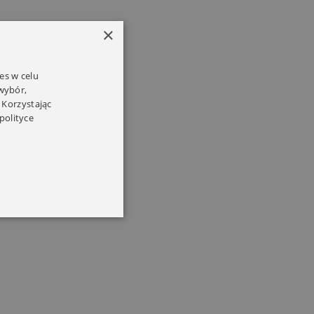
×
es w celu
 wybór,
 Korzystając
polityce