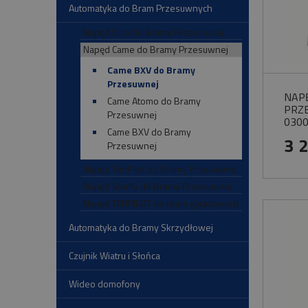
Automatyka do Bram Przesuwnych
Napęd Nice do Bramy Przesuwnej
Napęd Came do Bramy Przesuwnej
Came BXV do Bramy
Przesuwnej
NAP
Came Atomo do Bramy
PRZ
Przesuwnej
0300
Came BXV do Bramy
3 
Przesuwnej
Napęd TenPilot do Bramy Przesuwnej
Napęd Somfy do Bramy Przesuwnej
Napęd TENPILOT do bram garażowych
Automatyka do Bramy Skrzydłowej
Czujnik Wiatru i Słońca
Wideo domofony