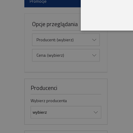
Promocje
Opcje przeglądania
Producent: (wybierz)
Cena: (wybierz)
Producenci
Wybierz producenta