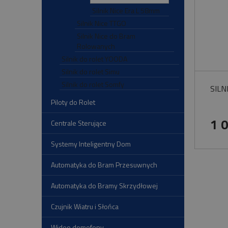
Silnik Nice Era L 58mm
Silnik Nice TTGO
Silnik Nice do Bram
Rolowanych
Silnik do rolet YOODA
Silnik do rolet Simu
Silnik do rolet Somfy
SILN
Piloty do Rolet
1 
Centrale Sterujące
Systemy Inteligentny Dom
Automatyka do Bram Przesuwnych
Automatyka do Bramy Skrzydłowej
Czujnik Wiatru i Słońca
Wideo domofony