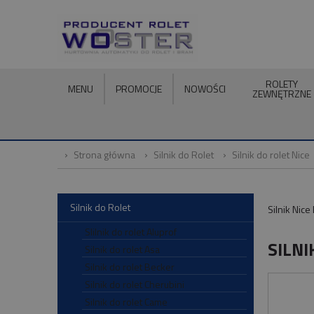
ROLETY
MENU
PROMOCJE
NOWOŚCI
ZEWNĘTRZNE
Strona główna
Silnik do Rolet
Silnik do rolet Nice
Silnik do Rolet
Silnik Nice
SIilnik do rolet Aluprof
SILNI
Silnik do rolet Asa
Silnik do rolet Becker
Silnik do rolet Cherubini
Silnik do rolet Came