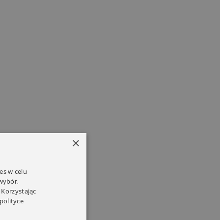
×
es w celu
 wybór,
 Korzystając
polityce