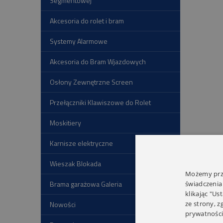
Segmentowej
Akcesoria do rolet i bram
Systemy Alarmowe
Akcesoria do Bram Wjazdowych
Osłony Zewnętrzne Screen
Przełączniki Klawiszowe do Rolet
Moskitiery
Karnisze elektryczne
Wieszak Blokada
Możemy prze
Brama garażowa Galeria
świadczenia
klikając "Us
ze strony, 
Nowości
prywatności