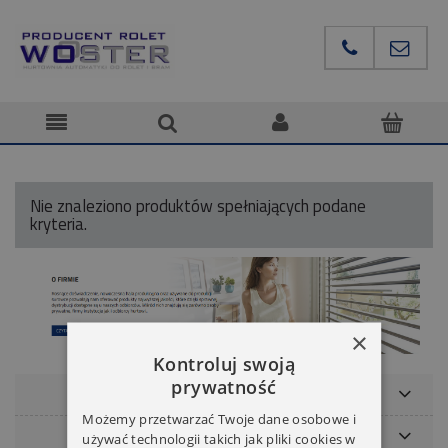
Nie znaleziono produktów spełniających podane
kryteria.
×
Kontroluj swoją
prywatność
POMOC
Możemy przetwarzać Twoje dane osobowe i
NASZE MARKI
używać technologii takich jak pliki cookies w