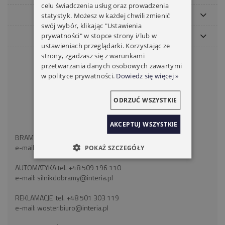
celu świadczenia usług oraz prowadzenia
MOJE KONTO
statystyk. Możesz w każdej chwili zmienić
swój wybór, klikając "Ustawienia
PŁATNOŚCI I DOSTAWA
prywatności" w stopce strony i/lub w
ustawieniach przeglądarki. Korzystając ze
strony, zgadzasz się z warunkami
KONTAKT
przetwarzania danych osobowych zawartymi
w polityce prywatności.
Dowiedz się więcej »
WOSTER BRAMY ROLETY
ul. Wróblewskiego 18
41-106 Siemianowice Śląskie
ODRZUĆ WSZYSTKIE
województwo śląskie
NIP: 6262466375
AKCEPTUJ WSZYSTKIE
BRAMY ROLETY tel:
+48 793 893 489
e-mail:
silnikdorolet@poczta.fm
POKAŻ SZCZEGÓŁY
AUTOMATYKA tel.
+48 509 196 110
e-mail:
silnikdobramy@interia.pl
REKLAMACJE tel.
+48 501 303 119
e-mail:
woster.biuro@interia.pl