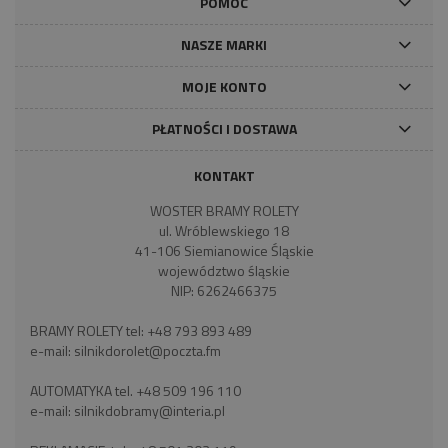
POMOC
NASZE MARKI
MOJE KONTO
PŁATNOŚCI I DOSTAWA
KONTAKT
WOSTER BRAMY ROLETY
ul. Wróblewskiego 18
41-106 Siemianowice Śląskie
województwo śląskie
NIP: 6262466375
BRAMY ROLETY tel:
+48 793 893 489
e-mail:
silnikdorolet@poczta.fm
AUTOMATYKA tel.
+48 509 196 110
e-mail:
silnikdobramy@interia.pl