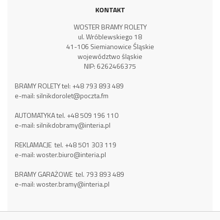
KONTAKT
WOSTER BRAMY ROLETY
ul. Wróblewskiego 18
41-106 Siemianowice Śląskie
województwo śląskie
NIP: 6262466375
BRAMY ROLETY tel:
+48 793 893 489
e-mail:
silnikdorolet@poczta.fm
AUTOMATYKA tel.
+48 509 196 110
e-mail:
silnikdobramy@interia.pl
REKLAMACJE tel.
+48 501 303 119
e-mail:
woster.biuro@interia.pl
BRAMY GARAŻOWE tel.
793 893 489
e-mail:
woster.bramy@interia.pl