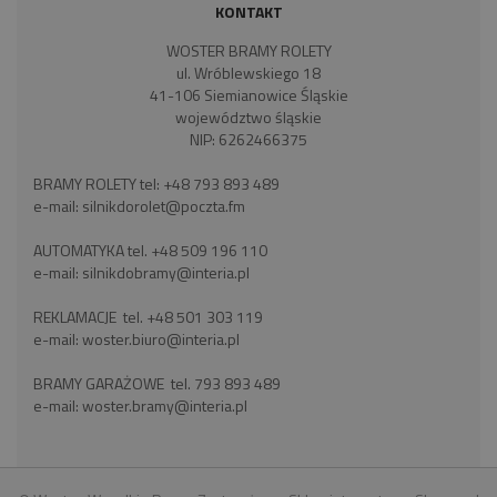
KONTAKT
WOSTER BRAMY ROLETY
ul. Wróblewskiego 18
41-106 Siemianowice Śląskie
województwo śląskie
NIP: 6262466375
BRAMY ROLETY tel:
+48 793 893 489
e-mail:
silnikdorolet@poczta.fm
AUTOMATYKA tel.
+48 509 196 110
e-mail:
silnikdobramy@interia.pl
REKLAMACJE tel.
+48 501 303 119
e-mail:
woster.biuro@interia.pl
BRAMY GARAŻOWE tel.
793 893 489
e-mail:
woster.bramy@interia.pl