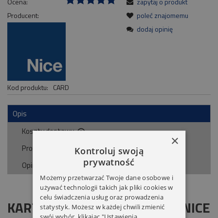
Ocena:
zapytaj o produkt
Producent:
poleć znajomemu
dodaj opinię
Kod produktu:
CARD
Opis
Koszty dostawy
Cena nie zawiera ewentualnych kosztów płatności
×
Produkty powiązane
Kontroluj swoją
prywatność
Opinie o produkcie (0)
Możemy przetwarzać Twoje dane osobowe i
używać technologii takich jak pliki cookies w
celu świadczenia usług oraz prowadzenia
KARTA DO WIDEOMONITORA NICE
statystyk. Możesz w każdej chwili zmienić
swój wybór, klikając "Ustawienia