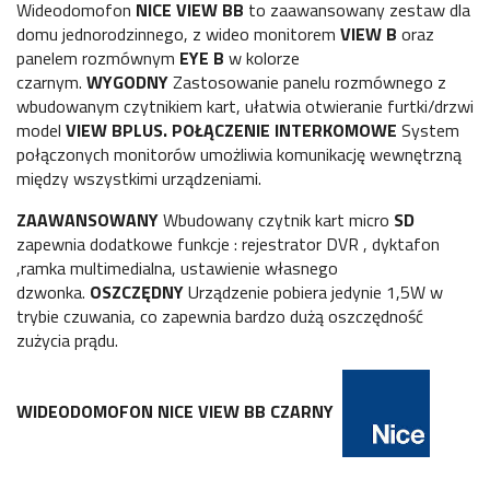
Wideodomofon
NICE VIEW BB
to zaawansowany zestaw dla
domu jednorodzinnego, z wideo monitorem
VIEW B
oraz
panelem rozmównym
EYE B
w kolorze
czarnym.
WYGODNY
Zastosowanie panelu rozmównego z
wbudowanym czytnikiem kart, ułatwia otwieranie furtki/drzwi
model
VIEW BPLUS.
POŁĄCZENIE INTERKOMOWE
System
połączonych monitorów umożliwia komunikację wewnętrzną
między wszystkimi urządzeniami.
ZAAWANSOWANY
Wbudowany czytnik kart micro
SD
zapewnia dodatkowe funkcje : rejestrator DVR , dyktafon
,ramka multimedialna, ustawienie własnego
dzwonka.
OSZCZĘDNY
Urządzenie pobiera jedynie 1,5W w
trybie czuwania, co zapewnia bardzo dużą oszczędność
zużycia prądu.
WIDEODOMOFON NICE VIEW BB CZARNY