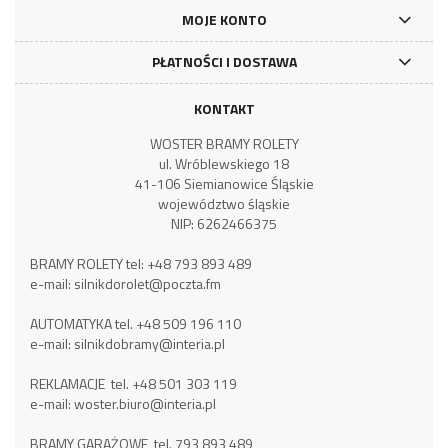
MOJE KONTO
PŁATNOŚCI I DOSTAWA
KONTAKT
WOSTER BRAMY ROLETY
ul. Wróblewskiego 18
41-106 Siemianowice Śląskie
województwo śląskie
NIP: 6262466375
BRAMY ROLETY tel:
+48 793 893 489
e-mail:
silnikdorolet@poczta.fm
AUTOMATYKA tel.
+48 509 196 110
e-mail:
silnikdobramy@interia.pl
REKLAMACJE tel.
+48 501 303 119
e-mail:
woster.biuro@interia.pl
BRAMY GARAŻOWE tel.
793 893 489