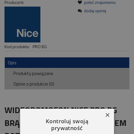
Producent:
poleć znajomemu
dodaj opinię
Kod produktu:
PRO BG
Opis
Produkty powiązane
Opinie o produkcie (0)
WIDEODOMOFON NICE PRO BG
×
BRĄZOWO-SREBRNY Z EKRANEM
Kontroluj swoją
prywatność