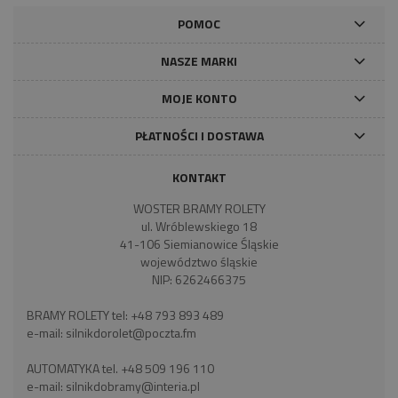
POMOC
NASZE MARKI
MOJE KONTO
PŁATNOŚCI I DOSTAWA
KONTAKT
WOSTER BRAMY ROLETY
ul. Wróblewskiego 18
41-106 Siemianowice Śląskie
województwo śląskie
NIP: 6262466375
BRAMY ROLETY tel:
+48 793 893 489
e-mail:
silnikdorolet@poczta.fm
AUTOMATYKA tel.
+48 509 196 110
e-mail:
silnikdobramy@interia.pl