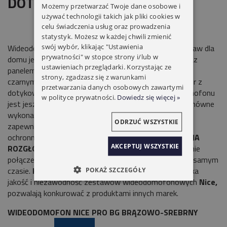
DOTYKOWYM
Możemy przetwarzać Twoje dane osobowe i
używać technologii takich jak pliki cookies w
celu świadczenia usług oraz prowadzenia
statystyk. Możesz w każdej chwili zmienić
swój wybór, klikając "Ustawienia
Wideodomofon
NICE PRO BG
to zaawansowany zestaw dla
prywatności" w stopce strony i/lub w
domu jednorodzinnego, z wideo monitorem
PRO B
oraz
ustawieniach przeglądarki. Korzystając ze
panelem rozmównym
EYE G
w kolorze
strony, zgadzasz się z warunkami
czarnym.
NOWOCZESNY
zestaw PRO posiada monitor z
przetwarzania danych osobowych zawartymi
dotykowym ekranem, dzięki czemu obsługa wideodomofonu
w polityce prywatności.
Dowiedz się więcej »
jest jeszcze wygodniejsza.
WYTRZYMAŁY
panele rozmówne
wykonane zostały ze szczotkowanego aluminium, co
ODRZUĆ WSZYSTKIE
zapewnia ładny wygląd i w połączeniu z wysoka klasą
ochronności IP66 również wandaloodporności .
FUNKCJA
AKCEPTUJ WSZYSTKIE
ROZGŁOSZENIA POŁĄCZENIA
umożliwia przekierowanie
połączenia na wszystkie monitory w systemie w tym samym
czasie.
KONKURENCYJNY
przystępna cena oraz wysoka
POKAŻ SZCZEGÓŁY
jakość i niezawodność zestawów wideodomofonowych
Nice,
pozwalają konkurować z produktami innych marek.
WIDEODOMOFON NICE PRO BG BRĄZOWO-SREBRNY