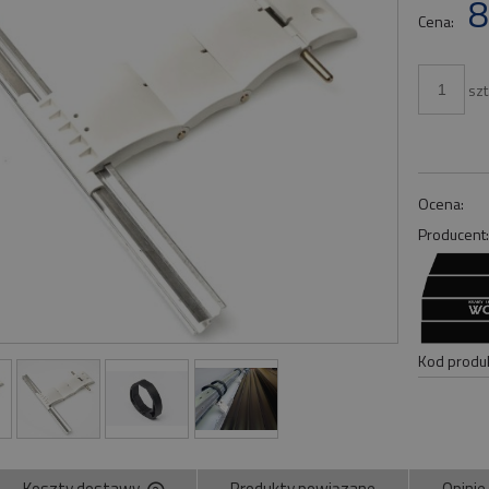
8
Cena:
szt
Ocena:
Producent
Kod produk
Koszty dostawy
Produkty powiązane
Opinie