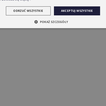
ODRZUĆ WSZYSTKIE
AKCEPTUJ WSZYSTKIE
POKAŻ SZCZEGÓŁY
nik CAME 6NM MONDRIAN R4