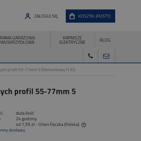
ZALOGUJ SIĘ
KOSZYK:
(PUSTY)
RAMA GARAŻOWA
KARNISZE
BLOG
DWUSKRZYDŁOWA
ELEKTRYCZNE
ch profil 55-77mm 5 Elementowy Fi 60
ych profil 55-77mm 5
ć:
duża ilość
:
24 godziny
od 7,99 zł
- Orlen Paczka
(Polska)
ormy dostawy
Cena nie zawiera ewentualnych kosztów