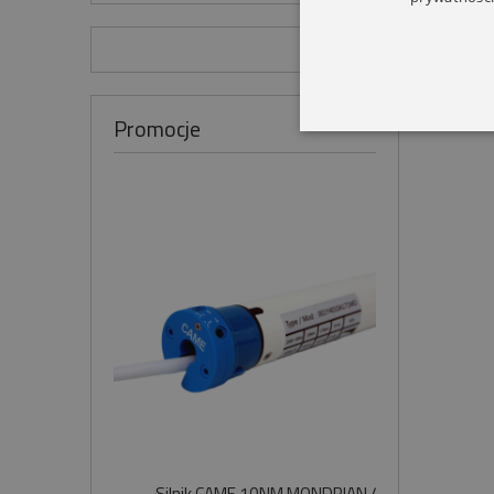
Promocje
Silnik CAME 10NM MONDRIAN 4
Sil