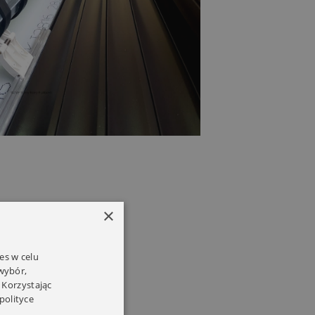
×
es w celu
 wybór,
 Korzystając
polityce