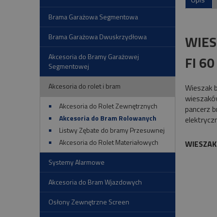
Brama Garażowa Segmentowa
WIES
Brama Garażowa Dwuskrzydłowa
Akcesoria do Bramy Garażowej
FI 60
Segmentowej
Akcesoria do rolet i bram
Wieszak 
wieszaków
Akcesoria do Rolet Zewnętrznych
pancerz b
Akcesoria do Bram Rolowanych
elektrycz
Listwy Zębate do bramy Przesuwnej
Akcesoria do Rolet Materiałowych
WIESZA
Systemy Alarmowe
Akcesoria do Bram Wjazdowych
Osłony Zewnętrzne Screen