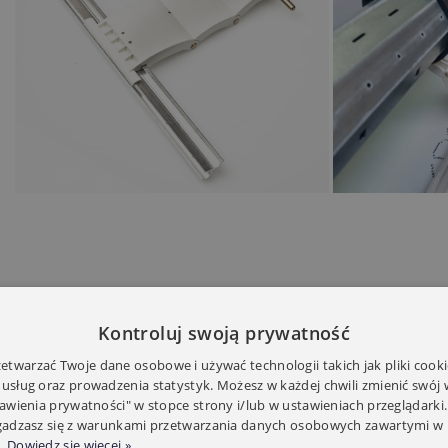
Kontroluj swoją prywatność
twarzać Twoje dane osobowe i używać technologii takich jak pliki cooki
 usług oraz prowadzenia statystyk. Możesz w każdej chwili zmienić swój
tawienia prywatności" w stopce strony i/lub w ustawieniach przeglądarki.
zgadzasz się z warunkami przetwarzania danych osobowych zawartymi w 
.
Dowiedz się więcej »