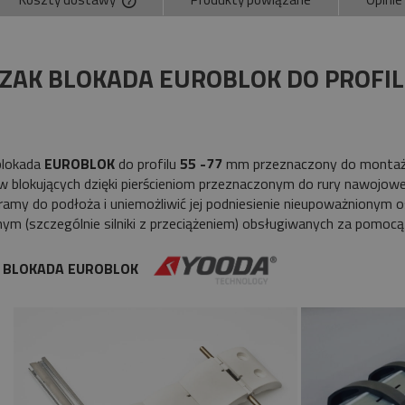
Cena nie zawiera ewentualnych kosztów
płatności
ZAK BLOKADA EUROBLOK DO PROFI
blokada
EUROBLOK
do profilu
55 -77
mm przeznaczony do montażu 
 blokujących dzięki pierścieniom przeznaczonym do rury nawojow
ramy do podłoża i uniemożliwić jej podniesienie nieupoważniony
nym (szczególnie silniki z przeciążeniem) obsługiwanych za pomocą p
K BLOKADA EUROBLOK