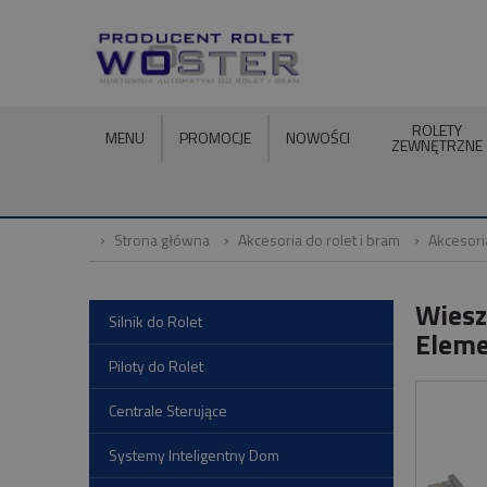
ROLETY
MENU
PROMOCJE
NOWOŚCI
ZEWNĘTRZNE
Strona główna
Akcesoria do rolet i bram
Akcesor
Wiesz
Silnik do Rolet
Eleme
Piloty do Rolet
Centrale Sterujące
Systemy Inteligentny Dom