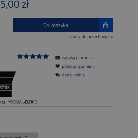
5,00 zł
płatności
Do koszyka
.
dodaj do przechowalni
zapytaj o produkt
:
poleć znajomemu
dodaj opinię
tu:
YOODA 5ELFI60
 o produkcie (0)