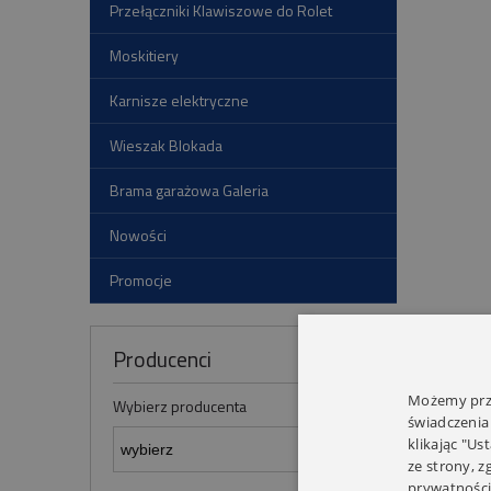
Przełączniki Klawiszowe do Rolet
Moskitiery
Karnisze elektryczne
Wieszak Blokada
Brama garażowa Galeria
Nowości
Promocje
Producenci
Możemy prze
Wybierz producenta
świadczenia
klikając "Us
ze strony, 
prywatności