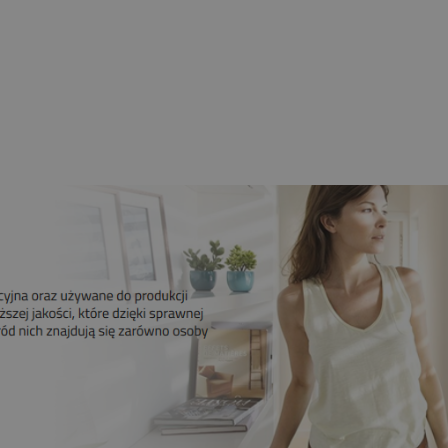
bieżny Z Radiem Mechaniczne
Krańcówki
259,00 zł
209,00 zł
Do koszyka