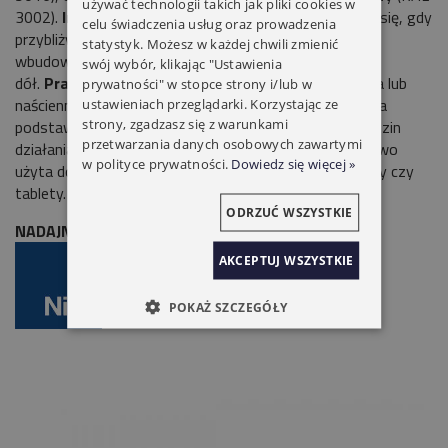
używać technologii takich jak pliki cookies w
3002).
Inteligentny
w nocy przyciski Agio podświetlą się, gdy
celu świadczenia usług oraz prowadzenia
przybliżysz do nich dłoń, a jej ruch po okręgu zapali
statystyk. Możesz w każdej chwili zmienić
wbudowane punktowe oświetlenie, skierowane w
swój wybór, klikając "Ustawienia
dół.
Praktyczny
podstawka z ładowarką – nabiurkowa lub
prywatności" w stopce strony i/lub w
naścienna - pracuje indukcyjnie: po prostu położ Aigo na
ustawieniach przeglądarki. Korzystając ze
strony, zgadzasz się z warunkami
podstawce a zawsze będzie naładowany dla wielu godzin
przetwarzania danych osobowych zawartymi
działania. Dzięki wejściu USB podstawka może być łatwo
w polityce prywatności.
Dowiedz się więcej »
użyta do ładowania urządzeń mobilnych, jak smartfony czy
tablety.
ODRZUĆ WSZYSTKIE
NADAJNIK RADIOWY 4-KANAŁOWY NICE AG4B
AKCEPTUJ WSZYSTKIE
POKAŻ SZCZEGÓŁY