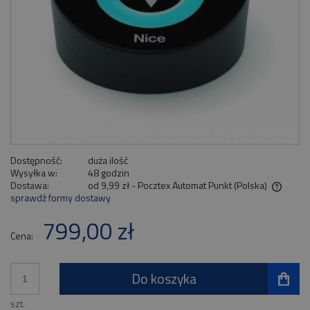
Dostępność:
duża ilość
Wysyłka w:
48 godzin
Dostawa:
od 9,99 zł
- Pocztex Automat Punkt
(Polska)
sprawdź formy dostawy
Cena nie zawiera ewentualnych kosztów płatności
799,00 zł
Cena:
Do koszyka
szt.