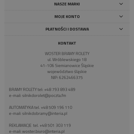
NASZE MARKI
MOJE KONTO
PŁATNOŚCI I DOSTAWA
KONTAKT
WOSTER BRAMY ROLETY
ul. Wróblewskiego 18
41-106 Siemianowice Śląskie
województwo śląskie
NIP: 6262466375
BRAMY ROLETY tel:
+48 793 893 489
e-mail:
silnikdorolet@poczta.fm
AUTOMATYKA tel.
+48 509 196 110
e-mail:
silnikdobramy@interia.pl
REKLAMACJE tel.
+48 501 303 119
e-mail:
woster.biuro@interia.pl