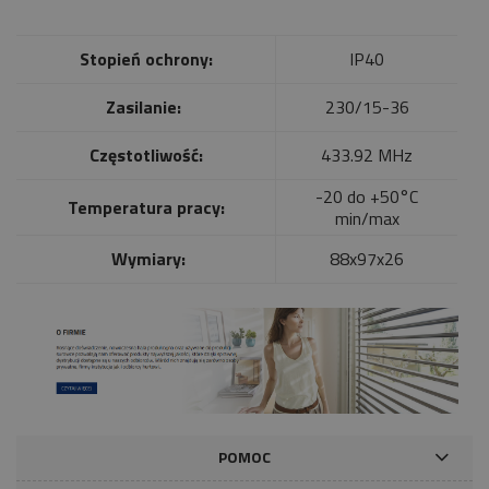
Stopień ochrony:
IP40
Zasilanie:
230/15-36
Częstotliwość:
433.92 MHz
-20 do +50°C
Temperatura pracy:
min/max
Wymiary:
88x97x26
POMOC