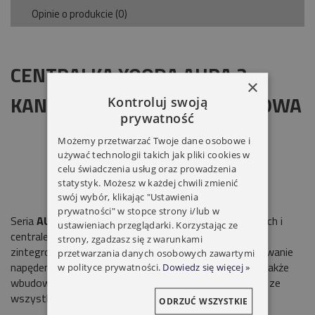
Opinie o produkcie (0)
CENTRALKA YOODA AURA 2-
×
KANAŁOWY DC319 PODTYNKOWA
Kontroluj swoją
prywatność
Możemy przetwarzać Twoje dane osobowe i
używać technologii takich jak pliki cookies w
celu świadczenia usług oraz prowadzenia
statystyk. Możesz w każdej chwili zmienić
swój wybór, klikając "Ustawienia
prywatności" w stopce strony i/lub w
Seria
AURA
to wiele sterowań : przełączników ściennych i
ustawieniach przeglądarki. Korzystając ze
centralek o różnych parametrach. Centralki serii
AURA
strony, zgadzasz się z warunkami
zintegrowane są z przełącznikiem, co umożliwia sterowanie
przetwarzania danych osobowych zawartymi
napędem nie tylko za pomocą wybranego pilota, lecz także
w polityce prywatności.
Dowiedz się więcej »
wbudowanego przełącznika. Centralki kompatybilne są ze
wszystkimi urządzeniami marki
YOODA.
ODRZUĆ WSZYSTKIE