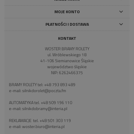
MOJE KONTO
PŁATNOŚCI I DOSTAWA
KONTAKT
WOSTER BRAMY ROLETY
ul. Wróblewskiego 18
41-106 Siemianowice Śląskie
województwo śląskie
NIP: 6262466375
BRAMY ROLETY tel:
+48 793 893 489
e-mail:
silnikdorolet@poczta.fm
AUTOMATYKA tel.
+48 509 196 110
e-mail:
silnikdobramy@interia.pl
REKLAMACJE tel.
+48 501 303 119
e-mail:
woster.biuro@interia.pl