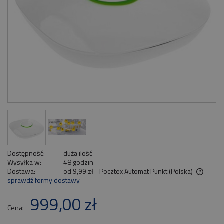
Dostępność:
duża ilość
Wysyłka w:
48 godzin
Dostawa:
od 9,99 zł
- Pocztex Automat Punkt
(Polska)
sprawdź formy dostawy
Cena nie zawiera ewentualnych kosztów płatności
999,00 zł
Cena: