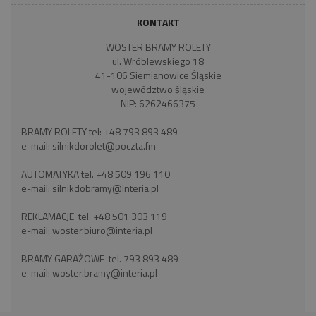
KONTAKT
WOSTER BRAMY ROLETY
ul. Wróblewskiego 18
41-106 Siemianowice Śląskie
województwo śląskie
NIP: 6262466375
BRAMY ROLETY tel:
+48 793 893 489
e-mail:
silnikdorolet@poczta.fm
AUTOMATYKA tel.
+48 509 196 110
e-mail:
silnikdobramy@interia.pl
REKLAMACJE tel.
+48 501 303 119
e-mail:
woster.biuro@interia.pl
BRAMY GARAŻOWE tel.
793 893 489
e-mail:
woster.bramy@interia.pl