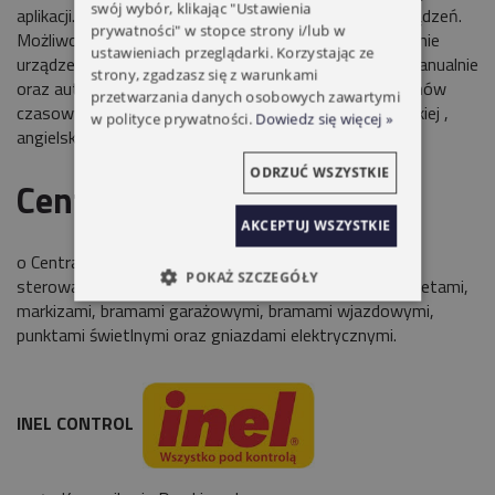
swój wybór, klikając "Ustawienia
aplikacji. Centralka może obsłużyć 99 niezależnych urządzeń.
prywatności" w stopce strony i/lub w
Możliwość grupowania urządzeń (do 50 grup).Sterowanie
ustawieniach przeglądarki. Korzystając ze
urządzeniami i grupami urządzeń może odbywać się manualnie
strony, zgadzasz się z warunkami
oraz automatycznie za pomocą utworzonych programów
przetwarzania danych osobowych zawartymi
czasowych. Dostępna w 4 wersjach językowych : polskiej ,
w polityce prywatności.
Dowiedz się więcej »
angielskiej, niemieckiej i francuskiej.
ODRZUĆ WSZYSTKIE
Centralka INEL CONTROL
AKCEPTUJ WSZYSTKIE
o Centralka dwukierunkowa INELCONTROL umożliwia
POKAŻ SZCZEGÓŁY
sterowanie następującymi urządzeniami : żaluzjami, roletami,
markizami, bramami garażowymi, bramami wjazdowymi,
punktami świetlnymi oraz gniazdami elektrycznymi.
INEL CONTROL