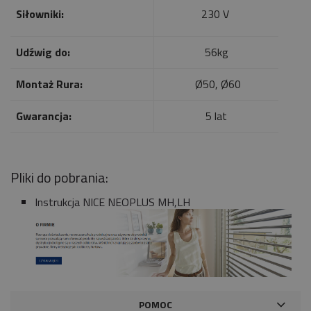
Siłowniki:
230 V
Udźwig do:
56kg
Montaż Rura:
Ø50, Ø60
Gwarancja:
5 lat
Pliki do pobrania:
Instrukcja NICE NEOPLUS MH,LH
POMOC