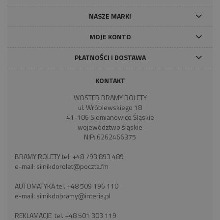
NASZE MARKI
MOJE KONTO
PŁATNOŚCI I DOSTAWA
KONTAKT
WOSTER BRAMY ROLETY
ul. Wróblewskiego 18
41-106 Siemianowice Śląskie
województwo śląskie
NIP: 6262466375
BRAMY ROLETY tel:
+48 793 893 489
e-mail:
silnikdorolet@poczta.fm
AUTOMATYKA tel.
+48 509 196 110
e-mail:
silnikdobramy@interia.pl
REKLAMACJE tel.
+48 501 303 119