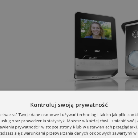
Kontroluj swoją prywatność
twarzać Twoje dane osobowe i używać technologii takich jak pliki cooki
 usług oraz prowadzenia statystyk. Możesz w każdej chwili zmienić swój
tawienia prywatności" w stopce strony i/lub w ustawieniach przeglądarki.
E TECHNICZNE
zgadzasz się z warunkami przetwarzania danych osobowych zawartymi w 