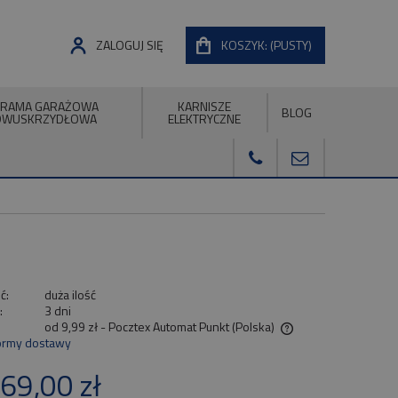
ZALOGUJ SIĘ
KOSZYK:
(PUSTY)
RAMA GARAŻOWA
KARNISZE
BLOG
DWUSKRZYDŁOWA
ELEKTRYCZNE
ć:
duża ilość
:
3 dni
od 9,99 zł
- Pocztex Automat Punkt
(Polska)
ormy dostawy
Cena nie zawiera ewentualnych kosztów
69,00 zł
płatności