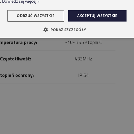
.
Dowiedz się więcej »
ODRZUĆ WSZYSTKIE
AKCEPTUJ WSZYSTKIE
Napięcie:
100-240 V
POKAŻ SZCZEGÓŁY
mperatura pracy:
-10- +55 stopni C
Częstotliwość:
433MHz
topień ochrony:
IP 54