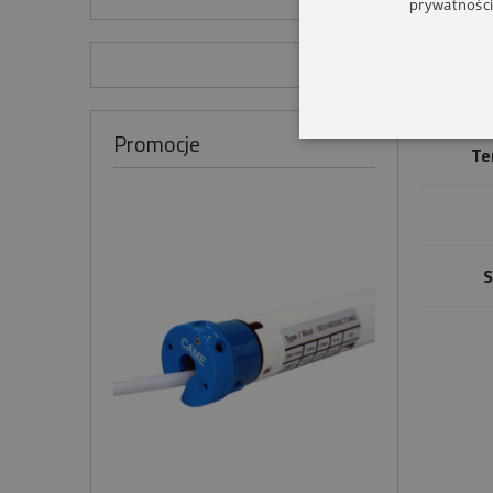
prywatności
Promocje
Te
S