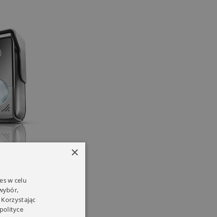
×
es w celu
 wybór,
 Korzystając
polityce