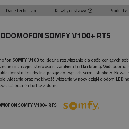
Dane techniczne
Koszty dostawy
Produkty 
Cena nie zawiera ewe
płatności
ODOMOFON SOMFY V100+ RTS
mofon
SOMFY V100
to idealne rozwiązanie dla osób ceniących 
esne i intuicyjne sterowanie zamkiem furtki i bramą. Wideodomo
ukłej konstrukcji idealnie pasuje do wąskich ścian i słupków. No
ole widzenia oraz możliwość widzenia w nocy dzięki diodom
LED
na
wierać bramę i furtkę z domu.
OMOFON SOMFY V100+ RTS