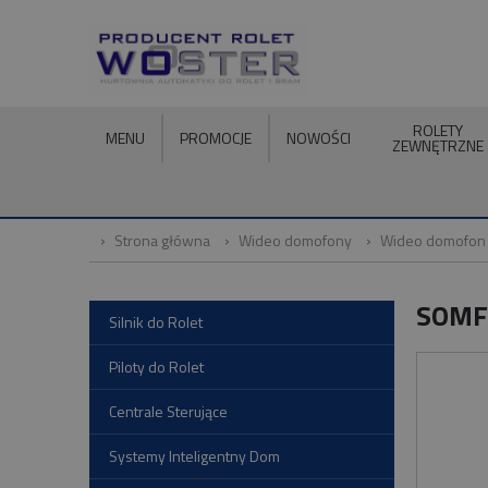
ROLETY
MENU
PROMOCJE
NOWOŚCI
ZEWNĘTRZNE
Strona główna
Wideo domofony
Wideo domofon
SOMF
Silnik do Rolet
Piloty do Rolet
Centrale Sterujące
Systemy Inteligentny Dom