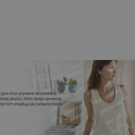
nik CAME 6NM MONDRIAN R4
bieżny Z Radiem Mechaniczne
Krańcówki
259,00 zł
209,00 zł
Do koszyka