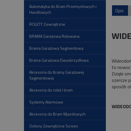
Automatyka do Bram Przemysłowych i
Opis
Handlowych
ROLETY Zewnętrzne
WIDE
BRAMA Garażowa Rolowana
Brama Garażowa Segmentowa
Brama Garażowa Dwuskrzydłowa
Wideodo
to nowocz
Akcesoria do Bramy Garażowej
Dzięki sm
Segmentowej
szersze p
sposób ot
Akcesoria do rolet i bram
Systemy Alarmowe
WIDEOD
Akcesoria do Bram Wjazdowych
Osłony Zewnętrzne Screen