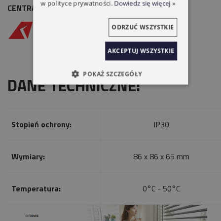
w polityce prywatności.
Dowiedz się więcej »
CENTRALKA SHAKKI 1-KANAŁOWA NATYNKOWA
ODRZUĆ WSZYSTKIE
AKCEPTUJ WSZYSTKIE
POKAŻ SZCZEGÓŁY
DANE TECHNICZNE:
Stopień ochrony:
IP30
Wymiary:
86 x 86 x 65 mm
Temperatura:
0°C - 50°C