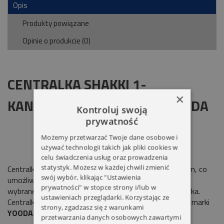
Opis
Produkty powiązane
Opinie o produkcie (0)
CENTRALKA SHAKKI 1-
×
KANAŁOWA NATYNKOWA YOODA
Kontroluj swoją
prywatność
Możemy przetwarzać Twoje dane osobowe i
używać technologii takich jak pliki cookies w
celu świadczenia usług oraz prowadzenia
statystyk. Możesz w każdej chwili zmienić
Centralki serii
SHAKKI
zintegrowane są z przełącznikiem, co
swój wybór, klikając "Ustawienia
umożliwia sterowanie napędem nie tylko za pomocą
prywatności" w stopce strony i/lub w
wybranego pilota, lecz także wbudowanego przełącznika.
ustawieniach przeglądarki. Korzystając ze
Centralki kompatybilne są ze wszystkimi urządzeniami marki
strony, zgadzasz się z warunkami
YOODA.
przetwarzania danych osobowych zawartymi