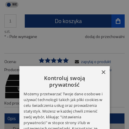
Do koszyka
szt.
*
- Pole wymagane
dodaj do przechowalni
Ocena:
zapytaj o produkt
Producent:
poleć znajomemu
×
Kontroluj swoją
dodaj opinię
prywatność
Możemy przetwarzać Twoje dane osobowe i
używać technologii takich jak pliki cookies w
Kod produktu:
DPC40ZD
celu świadczenia usług oraz prowadzenia
statystyk. Możesz w każdej chwili zmienić
swój wybór, klikając "Ustawienia
Opis
prywatności" w stopce strony i/lub w
Dane techniczne
ustawieniach przeglądarki. Korzystając ze