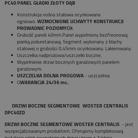
PC40 PANEL GŁADKI ZŁOTY DĄB
Konstrukcja nośna stalowa ocynkowana
ogniowo.
WZMOCNIONE UCHWYTY KONSTRUKCJI
PROWADNIC POZIOMYCH
.
Grubość paneli 40mm.Panel wypełniony bezfreonową
pianką poliuretanową. Segment wykonany z blachy
stalowej o grubości 0,45mm ocynkowany. Lakierowany.
Uszczelka nadprożowa/uszczelki boczne.
Wypełnienie drzwi bocznych garażowych panelem
garażowym.
USZCZELKA DOLNA PROGOWA
- uszczelnia
G
WARANCJA 24/36 mc.
DRZWI BOCZNE SEGMENTOWE WOSTER CENTRALIS
DPC40ZD
DRZWI BOCZNE SEGMENTOWE WOSTER CENTRALIS
- jest
wyspecjalizowanym produktem. Oferujemy kompleksową
instalację rolet zewnętrznych drzwi i bram z 3 letnią