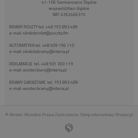
41-106 Siemianowice Śląskie
województwo śląskie
NIP: 6262466375
BRAMY ROLETY tel:
+48 793 893 489
e-mail:
silnikdorolet@poczta.fm
AUTOMATYKA tel.
+48 509 196 110
e-mail:
silnikdobramy@interia.pl
REKLAMACJE tel.
+48 501 303 119
e-mail:
woster.biuro@interia.pl
BRAMY GARAŻOWE tel.
793 893 489
e-mail:
woster.bramy@interia.pl
© Woster. Wszelkie Prawa Zastrzeżone.
Sklep internetowy Shoper.pl