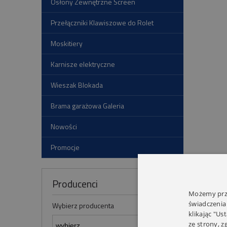
Osłony Zewnętrzne Screen
Przełączniki Klawiszowe do Rolet
Moskitiery
Karnisze elektryczne
Wieszak Blokada
Brama garażowa Galeria
Nowości
Promocje
Producenci
Możemy prze
świadczenia
Wybierz producenta
klikając "Us
ze strony, 