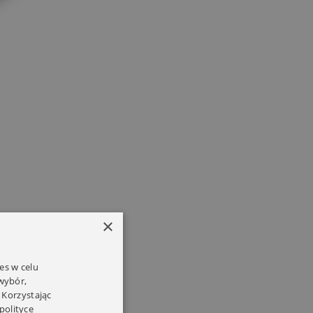
×
es w celu
 wybór,
 Korzystając
polityce