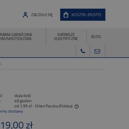
ZALOGUJ SIĘ
KOSZYK:
(PUSTY)
RAMA GARAŻOWA
KARNISZE
BLOG
DWUSKRZYDŁOWA
ELEKTRYCZNE
5
ć:
duża ilość
:
48 godzin
od 7,99 zł
- Orlen Paczka
(Polska)
ormy dostawy
Cena nie zawiera ewentualnych kosztów
19,00 zł
płatności