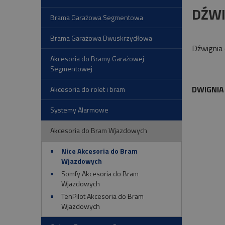
DŹWI
Brama Garażowa Segmentowa
Brama Garażowa Dwuskrzydłowa
Dźwignia
Akcesoria do Bramy Garażowej
Segmentowej
DWIGNIA
Akcesoria do rolet i bram
Systemy Alarmowe
Akcesoria do Bram Wjazdowych
Nice Akcesoria do Bram
Wjazdowych
Somfy Akcesoria do Bram
Wjazdowych
TenPilot Akcesoria do Bram
Wjazdowych