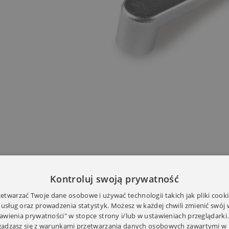
Kontroluj swoją prywatność
twarzać Twoje dane osobowe i używać technologii takich jak pliki cooki
 usług oraz prowadzenia statystyk. Możesz w każdej chwili zmienić swój
tawienia prywatności" w stopce strony i/lub w ustawieniach przeglądarki.
zgadzasz się z warunkami przetwarzania danych osobowych zawartymi w 