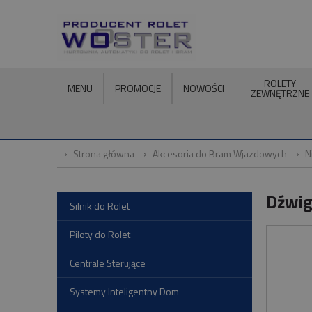
ROLETY
MENU
PROMOCJE
NOWOŚCI
ZEWNĘTRZNE
Strona główna
Akcesoria do Bram Wjazdowych
N
Dźwig
Silnik do Rolet
Piloty do Rolet
Centrale Sterujące
Systemy Inteligentny Dom