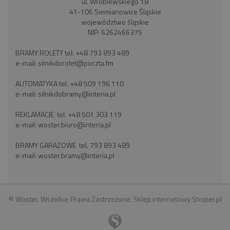
ul. Wróblewskiego 18
41-106 Siemianowice Śląskie
województwo śląskie
NIP: 6262466375
BRAMY ROLETY tel:
+48 793 893 489
e-mail:
silnikdorolet@poczta.fm
AUTOMATYKA tel.
+48 509 196 110
e-mail:
silnikdobramy@interia.pl
REKLAMACJE tel.
+48 501 303 119
e-mail:
woster.biuro@interia.pl
BRAMY GARAŻOWE tel.
793 893 489
e-mail:
woster.bramy@interia.pl
© Woster. Wszelkie Prawa Zastrzeżone.
Sklep internetowy Shoper.pl