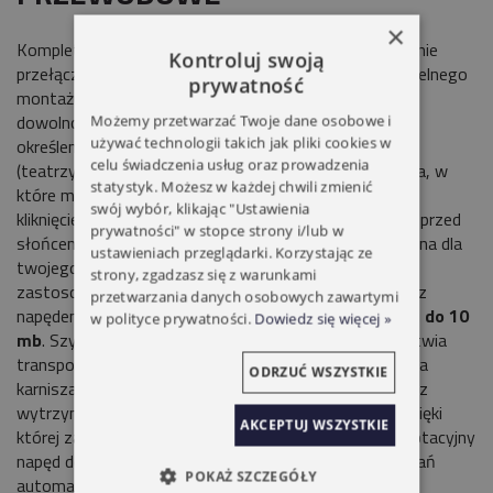
×
Kompletna szyna z napędem przewodowym, sterowanie
Kontroluj swoją
przełącznikiem. Karnisz jest przeznaczony do samodzielnego
prywatność
montażu. Maksymalny ciężar osłony
do 35kg.
Pełna
dowolność wyboru miejsca montażu szyny. Możliwość
Możemy przetwarzać Twoje dane osobowe i
używać technologii takich jak pliki cookies w
określenia sposobu rozsuwania zasłony: z obu stron
celu świadczenia usług oraz prowadzenia
(teatrzyk),lub na jedną stronę. Żadnych linek do ciągania, w
statystyk. Możesz w każdej chwili zmienić
które można się zaplątać. Steruj zasłonami jednym
swój wybór, klikając "Ustawienia
kliknięciem, aby chronić swoją prywatność i osłonić się przed
prywatności" w stopce strony i/lub w
słońcem. Stwórz własny klimat i wystrój. Idealna osłona dla
ustawieniach przeglądarki. Korzystając ze
twojego Domu, Pensjonatu lub Hotelu. Szeroka gama
strony, zgadzasz się z warunkami
zastosowania dla osłon okiennych. Kompletna szyna z
przetwarzania danych osobowych zawartymi
napędem
Somfy MOVELITE 35 WT.
Długość zestawu
do 10
w polityce prywatności.
Dowiedz się więcej »
mb
. Szyna składa się z dwóch lub trzech części co ułatwia
transport. Szybki i łatwy montaż. Możliwość wykonania
ODRZUĆ WSZYSTKIE
karnisza w jednej części do
5mb.
Cicha praca silnika oraz
wytrzymały napęd. Łagodna i płynna praca karnisza dzięki
AKCEPTUJ WSZYSTKIE
której zasłony są chronione przed uszkodzeniem. Adaptacyjny
napęd do zasłon umożliwia łatwe przejście do rozwiązań
POKAŻ SZCZEGÓŁY
automatyki domowej. Regulowana prędkość napędu