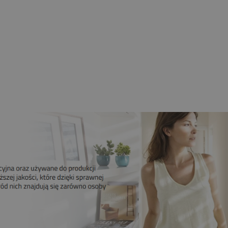
nik CAME 6NM MONDRIAN R4
bieżny Z Radiem Mechaniczne
Krańcówki
259,00 zł
209,00 zł
Do koszyka