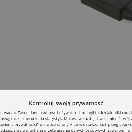
Kontroluj swoją prywatność
twarzać Twoje dane osobowe i używać technologii takich jak pliki cooki
 usług oraz prowadzenia statystyk. Możesz w każdej chwili zmienić swój
tawienia prywatności" w stopce strony i/lub w ustawieniach przeglądarki.
zgadzasz się z warunkami przetwarzania danych osobowych zawartymi w 