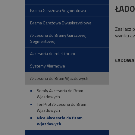
ŁADO
Brama Garażowa Segmentowa
Brama Garażowa Dwuskrzydłowa
Zasilacz 
wyniku aw
Akcesoria do Bramy Garażowej
Segmentowej
Akcesoria do rolet i bram
ŁADOWAR
Systemy Alarmowe
Akcesoria do Bram Wjazdowych
Somfy Akcesoria do Bram
Wjazdowych
TenPilot Akcesoria do Bram
Wjazdowych
Nice Akcesoria do Bram
Wjazdowych