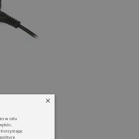
×
es w celu
 wybór,
 Korzystając
polityce