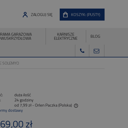
ZALOGUJ SIĘ
KOSZYK:
(PUSTY)
RAMA GARAŻOWA
KARNISZE
BLOG
DWUSKRZYDŁOWA
ELEKTRYCZNE
CE SOLEMYO
ć:
duża ilość
:
24 godziny
od 7,99 zł
- Orlen Paczka
(Polska)
ormy dostawy
Cena nie zawiera ewentualnych kosztów
69,00 zł
płatności