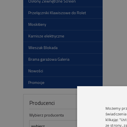
Osłony Zewnętrzne Screen
Przełączniki Klawiszowe do Rolet
Moskitiery
Karnisze elektryczne
Wieszak Blokada
Brama garażowa Galeria
Nowości
Promocje
Producenci
Możemy prze
świadczenia
Wybierz producenta
klikając "Us
ze strony, 