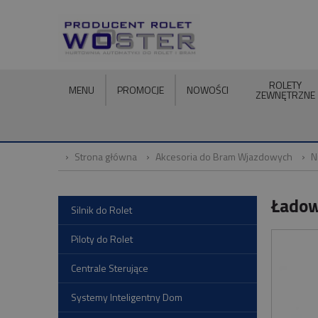
ROLETY
MENU
PROMOCJE
NOWOŚCI
ZEWNĘTRZNE
Strona główna
Akcesoria do Bram Wjazdowych
N
Ładow
Silnik do Rolet
Piloty do Rolet
Centrale Sterujące
Systemy Inteligentny Dom