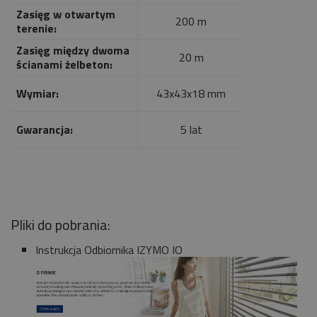
Zasięg w otwartym
200 m
terenie:
Zasięg między dwoma
20 m
ścianami żelbeton:
Wymiar:
43x43x18 mm
Gwarancja:
5 lat
Pliki do pobrania:
Instrukcja Odbiornika IZYMO IO