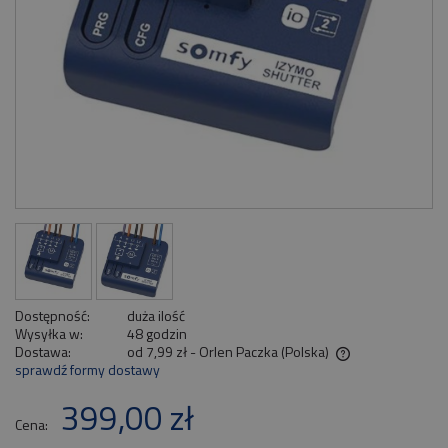
Dostępność:
duża ilość
Wysyłka w:
48 godzin
Dostawa:
od 7,99 zł
- Orlen Paczka
(Polska)
sprawdź formy dostawy
Cena nie zawiera ewentualnych kosztów płatności
399,00 zł
Cena: