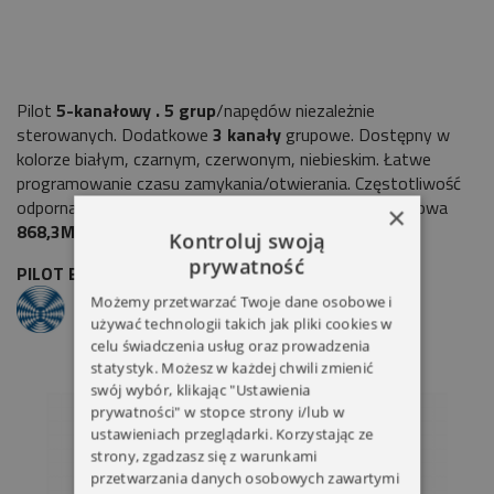
Pilot
5-kanałowy .
5 grup
/napędów niezależnie
sterowanych. Dodatkowe
3 kanały
grupowe. Dostępny w
kolorze białym, czarnym, czerwonym, niebieskim. Łatwe
programowanie czasu zamykania/otwierania. Częstotliwość
odporna na zakłócenia i bezpieczna częstotliwość radiowa
×
868,3Mhz.
Kontroluj swoją
prywatność
PILOT BECKER EC545-II 5-KANAŁOWY BIAŁY
Możemy przetwarzać Twoje dane osobowe i
używać technologii takich jak pliki cookies w
celu świadczenia usług oraz prowadzenia
statystyk. Możesz w każdej chwili zmienić
swój wybór, klikając "Ustawienia
prywatności" w stopce strony i/lub w
ustawieniach przeglądarki. Korzystając ze
strony, zgadzasz się z warunkami
przetwarzania danych osobowych zawartymi