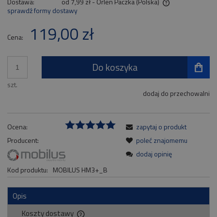
Dostawa:
od 7,99 zł
- Orlen Paczka
(Polska)
sprawdź formy dostawy
Cena nie zawiera ewentualnych kosztów płatności
119,00 zł
Cena:
Do koszyka
szt.
dodaj do przechowalni
Ocena:
zapytaj o produkt
Producent:
poleć znajomemu
dodaj opinię
Kod produktu:
MOBILUS HM3+_B
Opis
Koszty dostawy