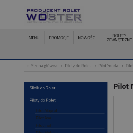
ROLETY
MENU
PROMOCJE
NOWOŚCI
ZEWNĘTRZNE
Strona główna
Piloty do Rolet
Pilot Yooda
Pil
Pilot
Silnik do Rolet
Piloty do Rolet
Pilot Aluprof
Pilot Asa
Pilot Inel
Pilot Mobilus