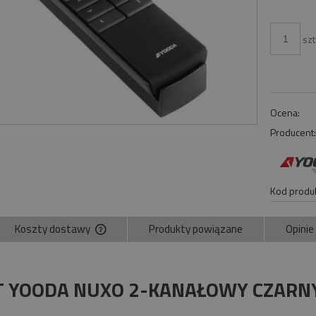
szt
Ocena:
Producent
Kod produk
Koszty dostawy
Produkty powiązane
Opinie
Cena nie zawiera ewentualnych kosztów
płatności
T YOODA NUXO 2-KANAŁOWY CZARN