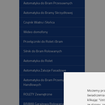
Automatyka do Bram Przesuwnych
Automatyka do Bramy Skrzydłowej
Czujnik Wiatru i Słońca
Wideo domofony
Przełączniki do Rolet i Bram
Silnik do Bram Rolowanych
Automatyka do Rolet
Automatyka Żaluzje Fasadowe
Automatyka do Bram Przemysłowych i
Handlowych
Możemy prze
ROLETY Zewnętrzne
świadczenia
klikając "Us
BRAMA Garażowa Rolowana
ze strony, 