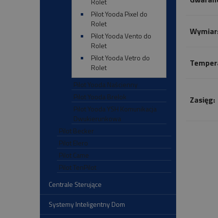
Rolet
Pilot Yooda Pixel do
Rolet
Wymiar
Pilot Yooda Vento do
Rolet
Pilot Yooda Vetro do
Tempera
Rolet
Pilot Yooda Naścienny
Pilot Yooda Brelok
Zasięg:
Pilot Yooda YSH Komunikacja
Dwukierunkowa
Pilot Becker
Pilot Elero
Pilot Came
Pilot TenPilot
Centrale Sterujące
Systemy Inteligentny Dom