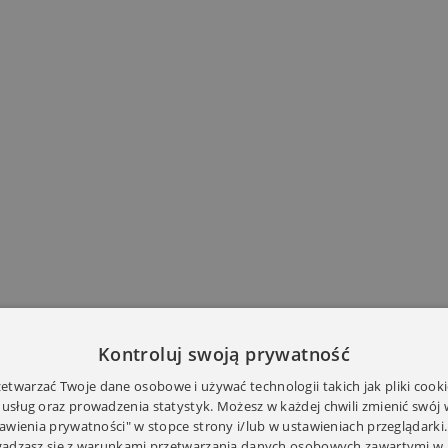
Kontroluj swoją prywatność
twarzać Twoje dane osobowe i używać technologii takich jak pliki cooki
 usług oraz prowadzenia statystyk. Możesz w każdej chwili zmienić swój
tawienia prywatności" w stopce strony i/lub w ustawieniach przeglądarki.
zgadzasz się z warunkami przetwarzania danych osobowych zawartymi w 