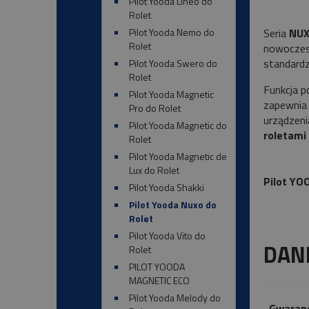
Pilot Yooda Lineo do
Rolet
Seria
NU
Pilot Yooda Nemo do
Rolet
nowoczesn
standardz
Pilot Yooda Swero do
Rolet
Funkcja p
Pilot Yooda Magnetic
zapewnia 
Pro do Rolet
urządzeni
Pilot Yooda Magnetic do
roletami
Rolet
Pilot Yooda Magnetic de
Lux do Rolet
Pilot Y
Pilot Yooda Shakki
Pilot Yooda Nuxo do
Rolet
Pilot Yooda Vito do
DAN
Rolet
PILOT YOODA
MAGNETIC ECO
Pilot Yooda Melody do
Gwaranc