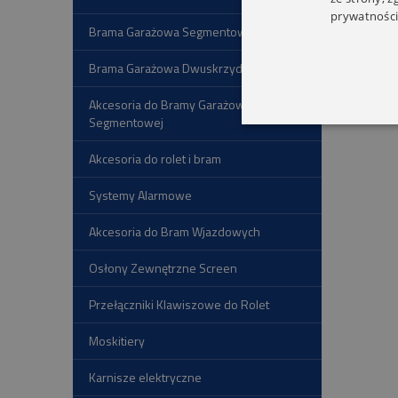
prywatności
Brama Garażowa Segmentowa
Brama Garażowa Dwuskrzydłowa
Akcesoria do Bramy Garażowej
Segmentowej
Akcesoria do rolet i bram
Systemy Alarmowe
Akcesoria do Bram Wjazdowych
Osłony Zewnętrzne Screen
Przełączniki Klawiszowe do Rolet
Moskitiery
Karnisze elektryczne