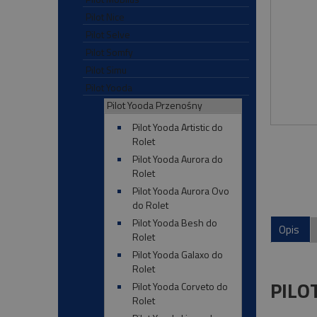
Pilot Nice
Pilot Selve
Pilot Somfy
Pilot Simu
Pilot Yooda
Pilot Yooda Przenośny
Pilot Yooda Artistic do
Rolet
Pilot Yooda Aurora do
Rolet
Pilot Yooda Aurora Ovo
do Rolet
Pilot Yooda Besh do
Opis
Rolet
Pilot Yooda Galaxo do
Rolet
PILO
Pilot Yooda Corveto do
Rolet