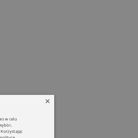
×
es w celu
 wybór,
 Korzystając
polityce