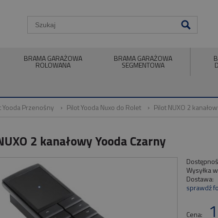
BRAMA GARAŻOWA
BRAMA GARAŻOWA
B
ROLOWANA
SEGMENTOWA
ot Yooda Przenośny
Pilot Yooda Nuxo do Rolet
Pilot NUXO 2 kanałow
 NUXO 2 kanałowy Yooda Czarny
Dostępnoś
Wysyłka w
Dostawa:
sprawdź f
1
Cena: