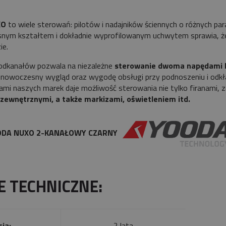
XO
to wiele sterowań: pilotów i nadajników ściennych o różnych pa
ym kształtem i dokładnie wyprofilowanym uchwytem sprawia, że p
ie.
odkanałów pozwala na niezależne
sterowanie dwoma napędami l
nowoczesny wygląd oraz wygodę obsługi przy podnoszeniu i odkła
ami naszych marek daje możliwość sterowania nie tylko firanami, 
 zewnętrznymi, a także markizami, oświetleniem itd.
OODA NUXO 2-KANAŁOWY CZARNY
E TECHNICZNE:
ja:
2 lata