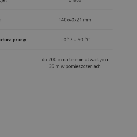
:
140x40x21 mm
tura pracy:
- 0° / + 50 °C
do 200 m na terenie otwartym i
35 m w pomieszczeniach