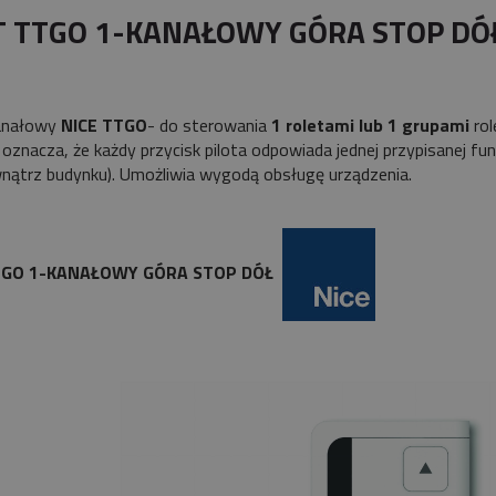
płatności
T TTGO 1-KANAŁOWY GÓRA STOP DÓ
kanałowy
NICE TTGO
- do sterowania
1 roletami lub 1 grupami
rol
 oznacza, że każdy przycisk pilota odpowiada jednej przypisanej funk
wnątrz budynku). Umożliwia wygodą obsługę urządze
TGO 1-KANAŁOWY GÓRA STOP DÓŁ