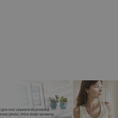
nik CAME 10NM MONDRIAN 4
Mechaniczne Krańcówki
139,00 zł
109,00 zł
Do koszyka