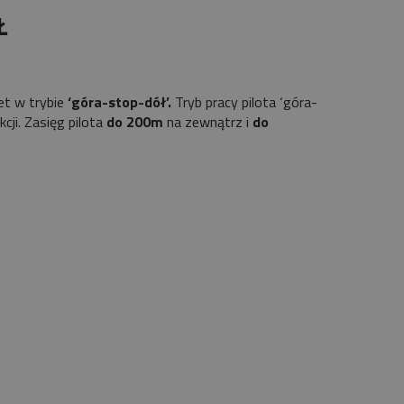
Ł
et w trybie
‘góra-stop-dół’.
Tryb pracy pilota ‘góra-
cji. Zasięg pilota
do 200m
na zewnątrz i
do
nia.