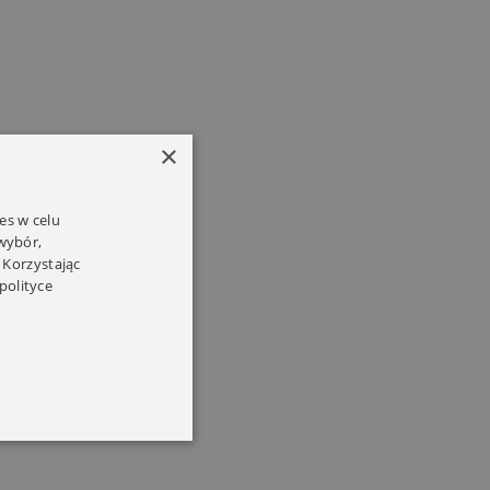
×
es w celu
 wybór,
 Korzystając
polityce