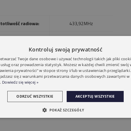
totliwość radiowa:
433,92MHz
topień ochrony:
IP 40
Kontroluj swoją prywatność
Typ baterii:
CR2032
twarzać Twoje dane osobowe i używać technologii takich jak pliki cooki
 usług oraz prowadzenia statystyk. Możesz w każdej chwili zmienić swój
tawienia prywatności" w stopce strony i/lub w ustawieniach przeglądarki.
miary nadajnika:
51/102/16mm
zgadzasz się z warunkami przetwarzania danych osobowych zawartymi w 
.
Dowiedz się więcej »
Gwarancja:
2 lata
ODRZUĆ WSZYSTKIE
AKCEPTUJ WSZYSTKIE
POKAŻ SZCZEGÓŁY