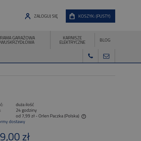
ZALOGUJ SIĘ
KOSZYK:
(PUSTY)
RAMA GARAŻOWA
KARNISZE
BLOG
DWUSKRZYDŁOWA
ELEKTRYCZNE
ć:
duża ilość
:
24 godziny
od 7,99 zł
- Orlen Paczka
(Polska)
ormy dostawy
Cena nie zawiera ewentualnych kosztów
9,00 zł
płatności