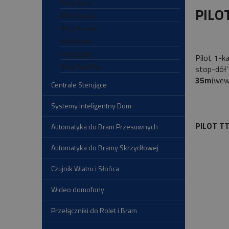
Pilot Simu
PILO
Pilot Yooda
Pilot Becker
Pilot Elero
Pilot Came
Pilot 1-
Pilot TenPilot
stop-dół’
35m
(we
Centrale Sterujące
Systemy Inteligentny Dom
PILOT T
Automatyka do Bram Przesuwnych
Automatyka do Bramy Skrzydłowej
Czujnik Wiatru i Słońca
Wideo domofony
Przełączniki do Rolet i Bram