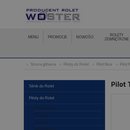
ROLETY
MENU
PROMOCJE
NOWOŚCI
ZEWNĘTRZNE
Strona główna
Piloty do Rolet
Pilot Nice
Pilot
Pilot
Silnik do Rolet
Piloty do Rolet
Pilot Aluprof
Pilot Asa
Pilot Inel
Pilot Mobilus