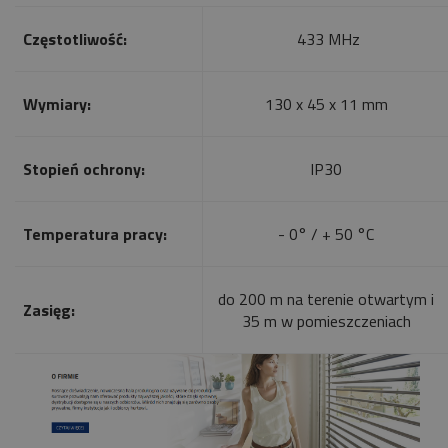
Częstotliwość:
433 MHz
Wymiary:
130 x 45 x 11 mm
Stopień ochrony:
IP30
Temperatura pracy:
- 0° / + 50 °C
do 200 m na terenie otwartym i
Zasięg:
35 m w pomieszczeniach