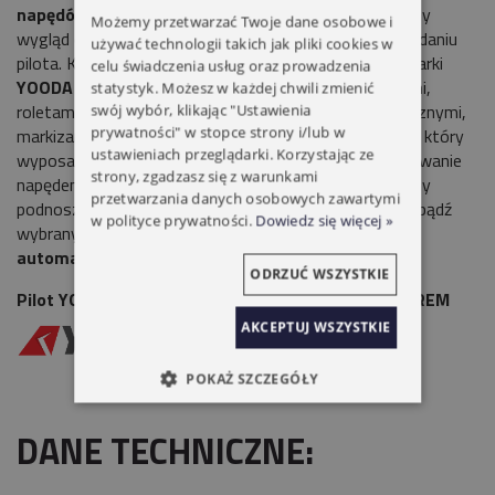
napędów.
Magnetyczny uchwyt zapewnia nowoczesny
Możemy przetwarzać Twoje dane osobowe i
wygląd oraz wygodę obsługi przy podnoszeniu i odkładaniu
używać technologii takich jak pliki cookies w
pilota. Kompatybilność ze wszystkimi urządzeniami marki
celu świadczenia usług oraz prowadzenia
YOODA
daje możliwość sterowania nie tylko zasłonami,
statystyk. Możesz w każdej chwili zmienić
roletami wewnętrznymi, ale również roletami zewnętrznymi,
swój wybór, klikając "Ustawienia
prywatności" w stopce strony i/lub w
markizami, oświetleniem itp. Programator czasowy, w który
ustawieniach przeglądarki. Korzystając ze
wyposażony jest pilot, pozwala na komfortowe sterowanie
strony, zgadzasz się z warunkami
napędem poprzez możliwość zaprogramowania godziny
przetwarzania danych osobowych zawartymi
podnoszenia i opuszczania osłon dla całego tygodnia bądź
w polityce prywatności.
Dowiedz się więcej »
wybranych dni. Posiada 3 tryby pracy:
manualny,
automatyczny i losowy.
ODRZUĆ WSZYSTKIE
Pilot YOODA MAGNETIC ECO 1-KANAŁOWY Z ZEGAREM
AKCEPTUJ WSZYSTKIE
POKAŻ SZCZEGÓŁY
DANE TECHNICZNE: