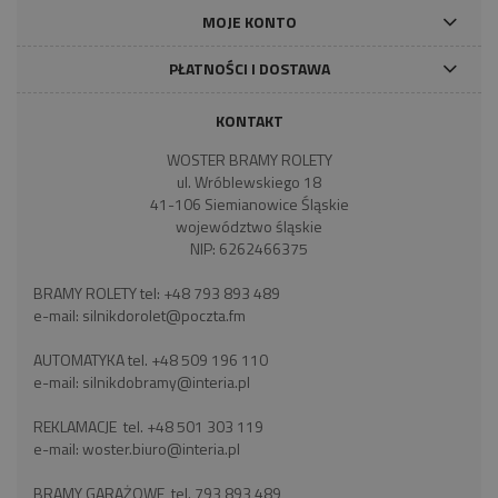
MOJE KONTO
PŁATNOŚCI I DOSTAWA
KONTAKT
WOSTER BRAMY ROLETY
ul. Wróblewskiego 18
41-106 Siemianowice Śląskie
województwo śląskie
NIP: 6262466375
BRAMY ROLETY tel:
+48 793 893 489
e-mail:
silnikdorolet@poczta.fm
AUTOMATYKA tel.
+48 509 196 110
e-mail:
silnikdobramy@interia.pl
REKLAMACJE tel.
+48 501 303 119
e-mail:
woster.biuro@interia.pl
BRAMY GARAŻOWE tel.
793 893 489