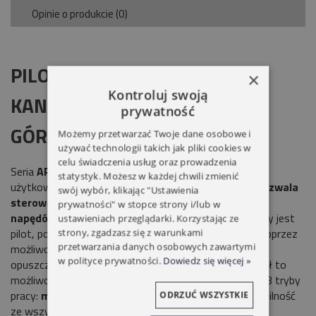
Opinie o produkcie (0)
PILOT YOODA ARTISTIC 15-
×
Kontroluj swoją
KANAŁOWY Z ZEGAREM
prywatność
GÓRA/STOP/DÓŁ BIAŁY
Możemy przetwarzać Twoje dane osobowe i
używać technologii takich jak pliki cookies w
celu świadczenia usług oraz prowadzenia
Seria
ARTISTIC
to awangardowy design, komfort
statystyk. Możesz w każdej chwili zmienić
użytkowania oraz estetyka w jednym,
15 kanałów pozwala
swój wybór, klikając "Ustawienia
sterować 15 napędami lub 15 grupami do 20
prywatności" w stopce strony i/lub w
napędów.
Programator czasowy, w który wyposażony jest
ustawieniach przeglądarki. Korzystając ze
pilot, pozwala na komfortowe sterowanie napędem poprzez
strony, zgadzasz się z warunkami
przetwarzania danych osobowych zawartymi
możliwość zaprogramowania godziny podnoszenia i
w polityce prywatności.
Dowiedz się więcej »
opuszczania osłon w trybie tygodniowym. Każdy kanał to
możliwość ustawienia indywidualnych godzin Posiada 3 tryby
pracy:
manualny, automatyczny i losowy
. Kompatybilność
ODRZUĆ WSZYSTKIE
ze wszystkimi urządzeniami naszych marek umożliwia