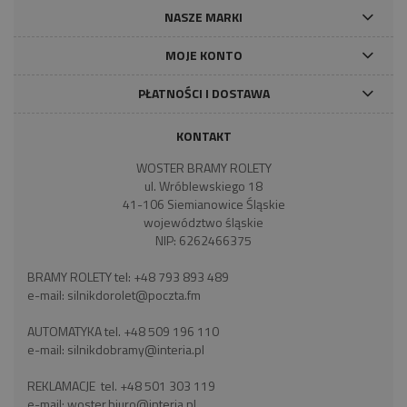
NASZE MARKI
MOJE KONTO
PŁATNOŚCI I DOSTAWA
KONTAKT
WOSTER BRAMY ROLETY
ul. Wróblewskiego 18
41-106 Siemianowice Śląskie
województwo śląskie
NIP: 6262466375
BRAMY ROLETY tel:
+48 793 893 489
e-mail:
silnikdorolet@poczta.fm
AUTOMATYKA tel.
+48 509 196 110
e-mail:
silnikdobramy@interia.pl
REKLAMACJE tel.
+48 501 303 119
e-mail:
woster.biuro@interia.pl