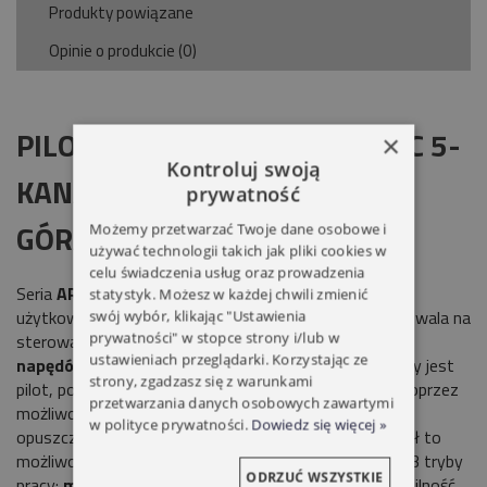
Produkty powiązane
Opinie o produkcie (0)
PILOT YOODA DC 920 ARTISTIC 5-
×
Kontroluj swoją
KANAŁOWY Z ZEGAREM
prywatność
GÓRA/STOP/DÓŁ BIAŁY
Możemy przetwarzać Twoje dane osobowe i
używać technologii takich jak pliki cookies w
celu świadczenia usług oraz prowadzenia
Seria
ARTISTIC
to awangardowy design, komfort
statystyk. Możesz w każdej chwili zmienić
użytkowania oraz estetyka w jednym,
5-kanałów
pozwala na
swój wybór, klikając "Ustawienia
prywatności" w stopce strony i/lub w
sterowanie
pięcioma napędami bądź grupą do 20
ustawieniach przeglądarki. Korzystając ze
napędów.
Programator czasowy, w który wyposażony jest
strony, zgadzasz się z warunkami
pilot, pozwala na komfortowe sterowanie napędem poprzez
przetwarzania danych osobowych zawartymi
możliwość zaprogramowania godziny podnoszenia i
w polityce prywatności.
Dowiedz się więcej »
opuszczania osłon w trybie tygodniowym. Każdy kanał to
możliwość ustawienia indywidualnych godzin Posiada 3 tryby
ODRZUĆ WSZYSTKIE
pracy:
manualny, automatyczny i losowy
. Kompatybilność