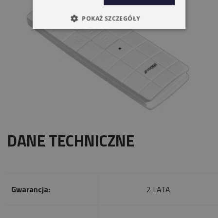
POKAŻ SZCZEGÓŁY
DANE TECHNICZNE
Gwarancja:
2 LATA