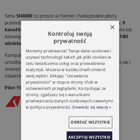
Seria
SHAKKI
to proste w formie i funkcjonalne piloty
przenośne i przełączniki ścienne o różnych parametrach.
9
×
kanałów
pozwala na sterowanie dziewięcioma napędami lub
Kontroluj swoją
dziewięcioma grupami
do 20 napędów każda co daje 180
prywatność
silników
.
Możemy przetwarzać Twoje dane osobowe i
Kompatybilność ze wszystkimi urządzeniami
Yooda
używać technologii takich jak pliki cookies w
umożliwia sterowanie zarówno roletami wewnętrznymi jak i
celu świadczenia usług oraz prowadzenia
zewnętrznymi, a także firanami, zasłonami, markizami,
statystyk. Możesz w każdej chwili zmienić
oświetleniem itd.
swój wybór, klikając "Ustawienia
prywatności" w stopce strony i/lub w
Pilot YOODA SHAKKI 9-KANAŁOWY
ustawieniach przeglądarki. Korzystając ze
strony, zgadzasz się z warunkami
przetwarzania danych osobowych zawartymi
w polityce prywatności.
Dowiedz się więcej »
ODRZUĆ WSZYSTKIE
AKCEPTUJ WSZYSTKIE