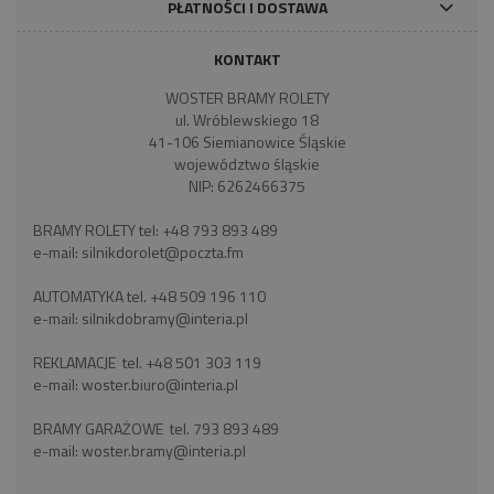
PŁATNOŚCI I DOSTAWA
KONTAKT
WOSTER BRAMY ROLETY
ul. Wróblewskiego 18
41-106 Siemianowice Śląskie
województwo śląskie
NIP: 6262466375
BRAMY ROLETY tel:
+48 793 893 489
e-mail:
silnikdorolet@poczta.fm
AUTOMATYKA tel.
+48 509 196 110
e-mail:
silnikdobramy@interia.pl
REKLAMACJE tel.
+48 501 303 119
e-mail:
woster.biuro@interia.pl
BRAMY GARAŻOWE tel.
793 893 489
e-mail:
woster.bramy@interia.pl