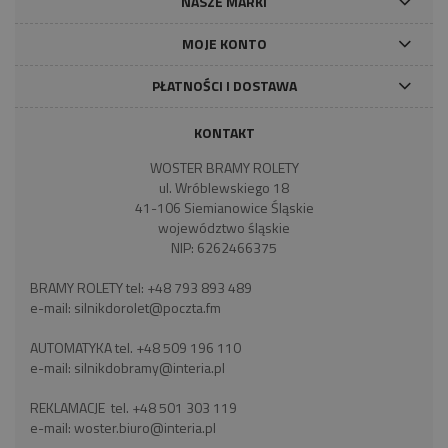
NASZE MARKI
MOJE KONTO
PŁATNOŚCI I DOSTAWA
KONTAKT
WOSTER BRAMY ROLETY
ul. Wróblewskiego 18
41-106 Siemianowice Śląskie
województwo śląskie
NIP: 6262466375
BRAMY ROLETY tel:
+48 793 893 489
e-mail:
silnikdorolet@poczta.fm
AUTOMATYKA tel.
+48 509 196 110
e-mail:
silnikdobramy@interia.pl
REKLAMACJE tel.
+48 501 303 119
e-mail:
woster.biuro@interia.pl