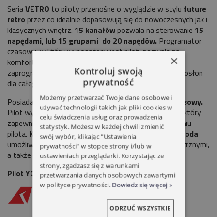
Seria
VETRO
to piloty przenośne o wyglądzie w stylu
future
retro
przez co idealnie dopasowują się do nowoczesnych jak i
klasycznych wnętrz.
15 kanałów
pozwala na sterowanie
15
napędami, lub 15 grupami do
20
napędów.
Programator
czasowy, w który wyposażony jest pilot, pozwala na
×
komfortowe sterowanie napędem poprzez możliwość
Kontroluj swoją
zaprogramowania godziny podnoszenia i opuszczania osłon
prywatność
dla całego tygodnia bądź wybranych dni.
Możemy przetwarzać Twoje dane osobowe i
Posiada 3 tryby pracy:
manualny, automatyczny i losowy.
używać technologii takich jak pliki cookies w
Pilot wyposażony jest w uchwyt w formie wieszaka , który
celu świadczenia usług oraz prowadzenia
zapewnia wygodę obsługi przy podnoszeniu i odkładaniu
statystyk. Możesz w każdej chwili zmienić
pilota. Kompatybilność ze wszystkimi urządzeniami
Yooda
swój wybór, klikając "Ustawienia
umożliwia sterowanie roletami wewnętrznymi, zewnętrznymi,
prywatności" w stopce strony i/lub w
a także firanami, zasłonami, markizami i oświetleniem.
ustawieniach przeglądarki. Korzystając ze
strony, zgadzasz się z warunkami
Pilot YOODA VETRO 15-KANAŁOWY Z ZEGAREM
przetwarzania danych osobowych zawartymi
w polityce prywatności.
Dowiedz się więcej »
ODRZUĆ WSZYSTKIE