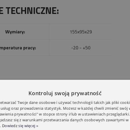
E TECHNICZNE:
Wymiary:
155x95x29
mperatura pracy:
-20 - +50
Kontroluj swoją prywatność
twarzać Twoje dane osobowe i używać technologii takich jak pliki cooki
 usług oraz prowadzenia statystyk. Możesz w każdej chwili zmienić swój
tawienia prywatności" w stopce strony i/lub w ustawieniach przeglądarki.
zgadzasz się z warunkami przetwarzania danych osobowych zawartymi w 
.
Dowiedz się więcej »