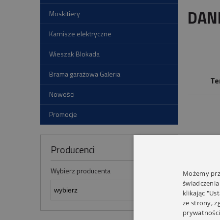
DAN
Moskitiery
Karnisze elektryczne
Wieszak Blokada
Brama garażowa Galeria
Te
Nowości
Promocje
Producenci
Wybierz producenta
Możemy prze
świadczenia
klikając "Us
ze strony, 
prywatności