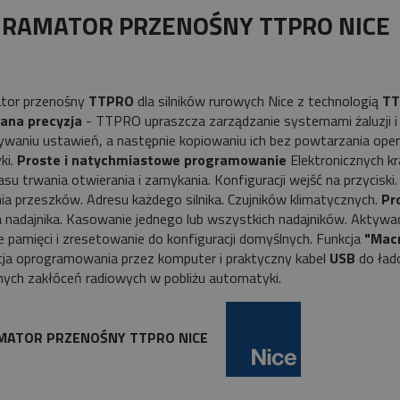
płatności
RAMATOR PRZENOŚNY TTPRO NICE
tor przenośny
TTPRO
dla silników rurowych Nice z technologią
TT
ana precyzja
- TTPRO upraszcza zarządzanie systemami żaluzji i r
waniu ustawień, a następnie kopiowaniu ich bez powtarzania oper
ki.
Proste i natychmiastowe programowanie
Elektronicznych k
Czasu trwania otwierania i zamykania. Konfiguracji wejść na przycisk
a przeszków. Adresu każdego silnika. Czujników klimatycznych.
Pr
 nadajnika. Kasowanie jednego lub wszystkich nadajników. Aktyw
 pamięci i zresetowanie do konfiguracji domyślnych. Funkcja
"Mac
cja oprogramowania przez komputer i praktyczny kabel
USB
do ład
ych zakłóceń radiowych w pobliżu automatyki.
MATOR PRZENOŚNY TTPRO NICE