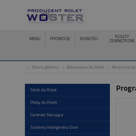
ROLETY
MENU
PROMOCJE
NOWOŚCI
ZEWNĘTRZNE
Strona główna
Automatyka do Rolet
Akcesoria do
Progr
Silnik do Rolet
Piloty do Rolet
Centrale Sterujące
Systemy Inteligentny Dom