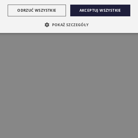
ODRZUĆ WSZYSTKIE
AKCEPTUJ WSZYSTKIE
POKAŻ SZCZEGÓŁY
nik CAME 6NM MONDRIAN R4
bieżny Z Radiem Mechaniczne