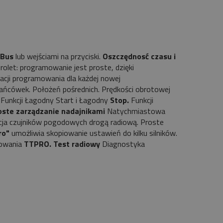
Bus
lub wejściami na przyciski.
Oszczędnosć czasu i
olet: programowanie jest proste, dzięki
acji programowania dla każdej nowej
rańcówek. Położeń pośrednich. Prędkości obrotowej
i. Funkcji Łagodny Start i Łagodny
Stop.
Funkcji
oste zarządzanie nadajnikami
Natychmiastowa
acja czujników pogodowych drogą radiową. Proste
ro"
umożliwia skopiowanie ustawień do kilku silników.
owania
TTPRO.
Test radiowy
Diagnostyka