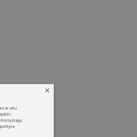
×
es w celu
 wybór,
 Korzystając
polityce