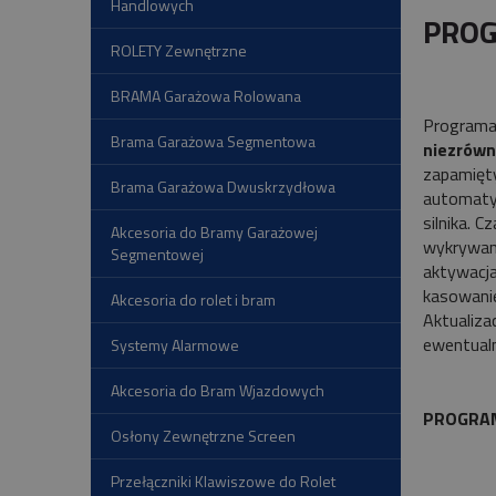
Handlowych
PROG
ROLETY Zewnętrzne
BRAMA Garażowa Rolowana
Programa
Brama Garażowa Segmentowa
niezrówn
zapamięty
Brama Garażowa Dwuskrzydłowa
automaty
silnika. 
Akcesoria do Bramy Garażowej
wykrywani
Segmentowej
aktywacja
kasowanie
Akcesoria do rolet i bram
Aktualiza
ewentualn
Systemy Alarmowe
Akcesoria do Bram Wjazdowych
PROGRA
Osłony Zewnętrzne Screen
Przełączniki Klawiszowe do Rolet