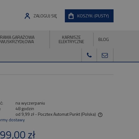
ZALOGUJ SIĘ
KOSZYK:
(PUSTY)
RAMA GARAŻOWA
KARNISZE
BLOG
DWUSKRZYDŁOWA
ELEKTRYCZNE
ć:
na wyczerpaniu
:
48 godzin
od 9,99 zł
- Pocztex Automat Punkt
(Polska)
ormy dostawy
Cena nie zawiera ewentualnych kosztów
99,00 zł
płatności