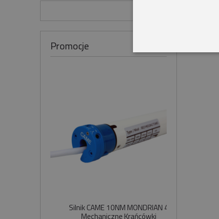
Promocje
Silnik CAME 10NM MONDRIAN 4
Sil
Mechaniczne Krańcówki
Szybko