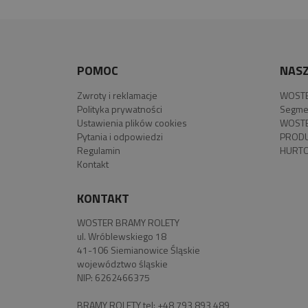
POMOC
NASZ
Zwroty i reklamacje
WOSTE
Polityka prywatności
Segme
Ustawienia plików cookies
WOSTE
Pytania i odpowiedzi
PROD
Regulamin
HURTO
Kontakt
KONTAKT
WOSTER BRAMY ROLETY
ul. Wróblewskiego 18
41-106 Siemianowice Śląskie
województwo śląskie
NIP: 6262466375
BRAMY ROLETY tel:
+48 793 893 489