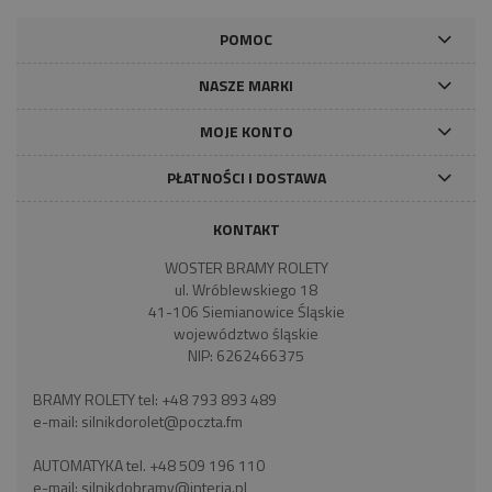
POMOC
NASZE MARKI
MOJE KONTO
PŁATNOŚCI I DOSTAWA
KONTAKT
WOSTER BRAMY ROLETY
ul. Wróblewskiego 18
41-106 Siemianowice Śląskie
województwo śląskie
NIP: 6262466375
BRAMY ROLETY tel:
+48 793 893 489
e-mail:
silnikdorolet@poczta.fm
AUTOMATYKA tel.
+48 509 196 110
e-mail:
silnikdobramy@interia.pl