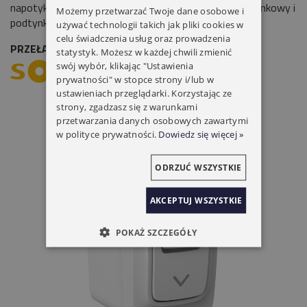
napotykanych ograniczeń w instalacjach (montaż natynkowy i
Możemy przetwarzać Twoje dane osobowe i
podtynkowy).
używać technologii takich jak pliki cookies w
celu świadczenia usług oraz prowadzenia
PRZEŁĄCZNIK ROLETOWY INIS WT SOMFY
statystyk. Możesz w każdej chwili zmienić
swój wybór, klikając "Ustawienia
prywatności" w stopce strony i/lub w
ustawieniach przeglądarki. Korzystając ze
strony, zgadzasz się z warunkami
przetwarzania danych osobowych zawartymi
w polityce prywatności.
Dowiedz się więcej »
ODRZUĆ WSZYSTKIE
AKCEPTUJ WSZYSTKIE
POKAŻ SZCZEGÓŁY