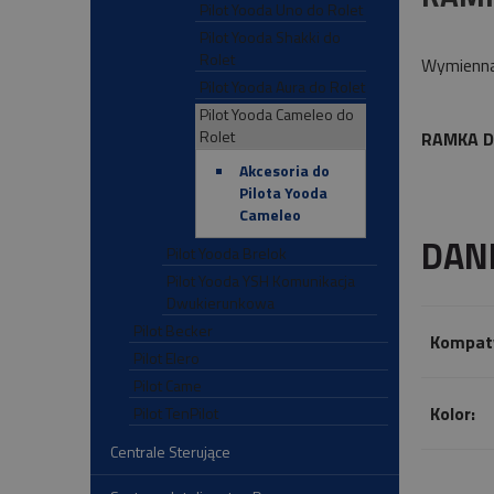
Pilot Yooda Uno do Rolet
Pilot Yooda Shakki do
Rolet
Wymienna
Pilot Yooda Aura do Rolet
Pilot Yooda Cameleo do
Rolet
RAMKA D
Akcesoria do
Pilota Yooda
Cameleo
DAN
Pilot Yooda Brelok
Pilot Yooda YSH Komunikacja
Dwukierunkowa
Pilot Becker
Kompaty
Pilot Elero
Pilot Came
Kolor:
Pilot TenPilot
Centrale Sterujące