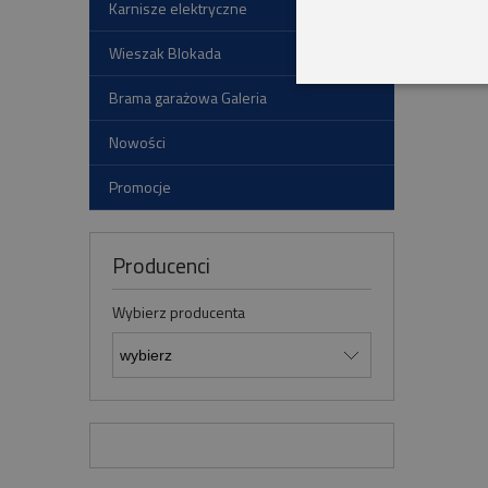
Karnisze elektryczne
Wieszak Blokada
Brama garażowa Galeria
Nowości
Promocje
Producenci
Wybierz producenta