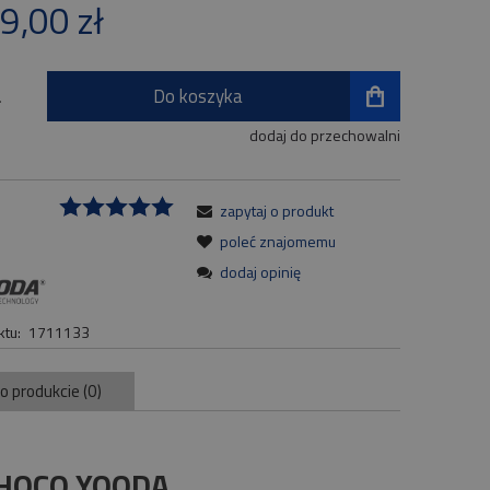
9,00 zł
płatności
Do koszyka
.
dodaj do przechowalni
zapytaj o produkt
:
poleć znajomemu
dodaj opinię
tu:
1711133
 o produkcie (0)
CHOCO YOODA