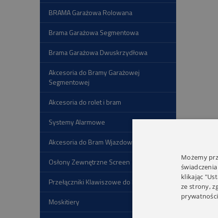
BRAMA Garażowa Rolowana
Brama Garażowa Segmentowa
Brama Garażowa Dwuskrzydłowa
Akcesoria do Bramy Garażowej
Segmentowej
Akcesoria do rolet i bram
Systemy Alarmowe
Akcesoria do Bram Wjazdowych
Możemy prze
Osłony Zewnętrzne Screen
świadczenia
klikając "Us
Przełączniki Klawiszowe do Rolet
ze strony, 
prywatności
Moskitiery