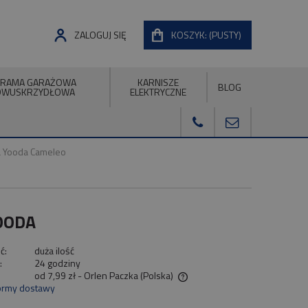
ZALOGUJ SIĘ
KOSZYK:
(PUSTY)
RAMA GARAŻOWA
KARNISZE
BLOG
DWUSKRZYDŁOWA
ELEKTRYCZNE
ta Yooda Cameleo
YOODA
ć:
duża ilość
:
24 godziny
od 7,99 zł
- Orlen Paczka
(Polska)
ormy dostawy
Cena nie zawiera ewentualnych kosztów