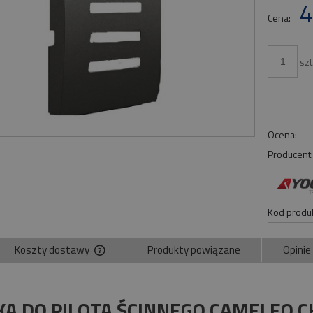
4
Cena:
szt
Ocena:
Producent
Kod produk
Koszty dostawy
Produkty powiązane
Opinie
Cena nie zawiera ewentualnych kosztów
płatności
A DO PILOTA ŚCINNEGO CAMELEO 