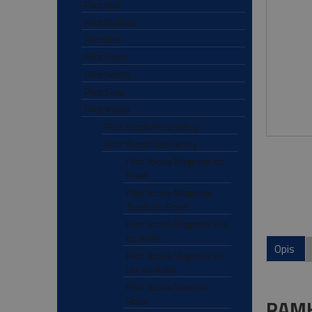
Pilot Inel
Pilot Mobilus
Pilot Nice
Pilot Selve
Pilot Somfy
Pilot Simu
Pilot Yooda
Pilot Yooda Przenośny
Pilot Yooda Naścienny
Pilot Yooda Magnetic do
Rolet
Pilot Yooda Magnetic
Touch do Rolet
Pilot Yooda Magnetic Pro
do Rolet
Opis
Pilot Yooda Magnetic de
Lux do Rolet
Pilot Yooda Nuxo do
Rolet
RAMK