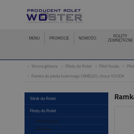
ROLETY
MENU
PROMOCJE
NOWOŚCI
ZEWNĘTRZNE
Strona główna
Piloty do Rolet
Pilot Yooda
Pil
Ramka do pilota ściennego CAMELEO, choco YOODA
Ramka
Silnik do Rolet
Piloty do Rolet
Pilot Aluprof
Pilot Asa