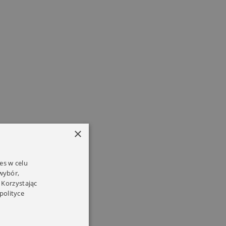
×
es w celu
 wybór,
 Korzystając
polityce