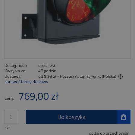
Dostępność:
duża ilość
Wysyłka w:
48 godzin
Dostawa:
od 9,99 zł
- Pocztex Automat Punkt
(Polska)
sprawdź formy dostawy
Cena nie zawiera ewentualnych kosztów płatności
769,00 zł
Cena:
Do koszyka
szt.
dodaj do przechowalni