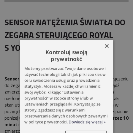
SENSOR NATĘŻENIA ŚWIATŁA DO
ZEGARA STERUJĄCEGO ROYAL
×
S YOODA
Kontroluj swoją
prywatność
Możemy przetwarzać Twoje dane osobowe i
używać technologii takich jak pliki cookies w
Sensor
natężenia światła to urządzenie, które po podłączeniu
celu świadczenia usług oraz prowadzenia
do zegara
ROYAL S
może działać jako czujnik słońca bądź
statystyk. Możesz w każdej chwili zmienić
zmierzchowy.
Czujnik słońca:
Jeżeli zmierzony poziom
swój wybór, klikając "Ustawienia
nasłonecznienia jest większy niż ustawiona wartość i taki
prywatności" w stopce strony i/lub w
ustawieniach przeglądarki. Korzystając ze
stan utrzymuje się
przez 10 minut
, roleta ustawia się w
strony, zgadzasz się z warunkami
pozycji komfortowej. Jeżeli wartość natężenia światła spadnie
przetwarzania danych osobowych zawartymi
poniżej ustawionej wartości i taki stan utrzymuje się
przez 10
w polityce prywatności.
Dowiedz się więcej »
minut
roleta otwiera się.
Czujnik zmierzchowy:
Jeżeli
zmierzony poziom nasłonecznienia jest mniejszy niż