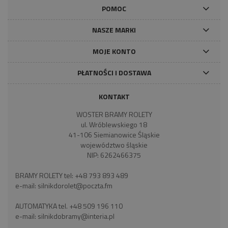
POMOC
NASZE MARKI
MOJE KONTO
PŁATNOŚCI I DOSTAWA
KONTAKT
WOSTER BRAMY ROLETY
ul. Wróblewskiego 18
41-106 Siemianowice Śląskie
województwo śląskie
NIP: 6262466375
BRAMY ROLETY tel:
+48 793 893 489
e-mail:
silnikdorolet@poczta.fm
AUTOMATYKA tel.
+48 509 196 110
e-mail:
silnikdobramy@interia.pl