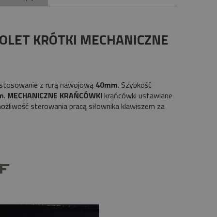
ntualnych kosztów
ROLET KRÓTKI MECHANICZNE
astosowanie z rurą nawojową
40mm
. Szybkość
m
.
MECHANICZNE KRAŃCÓWKI
krańcówki ustawiane
żliwość sterowania pracą siłownika klawiszem za