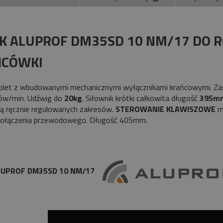
Cena nie zawiera ewe
płatności
IK ALUPROF DM35SD 10 NM/17 DO 
ŃCÓWKI
 rolet z wbudowanymi mechanicznymi wyłącznikami krańcowymi. Z
ów/min. Udźwig do
20kg
. Siłownik krótki całkowita długość
395m
ą ręcznie regulowanych zakresów.
STEROWANIE KLAWISZOWE
mo
ołączenia przewodowego. Długość 405mm.
ALUPROF DM35SD 10 NM/17