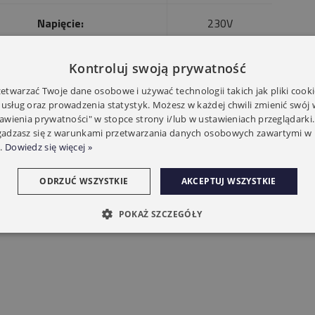
Napięcie:
230V
Montaż Rura nawojowa:
40mm
Kontroluj swoją prywatność
twarzać Twoje dane osobowe i używać technologii takich jak pliki cooki
20kg 10NM/17
 usług oraz prowadzenia statystyk. Możesz w każdej chwili zmienić swój
Udźwig do:
obr/min
tawienia prywatności" w stopce strony i/lub w ustawieniach przeglądarki.
zgadzasz się z warunkami przetwarzania danych osobowych zawartymi w 
.
Dowiedz się więcej »
198W/230V
Pobór mocy:
AC/50Hz
ODRZUĆ WSZYSTKIE
AKCEPTUJ WSZYSTKIE
Gwarancja:
50-mc
POKAŻ SZCZEGÓŁY