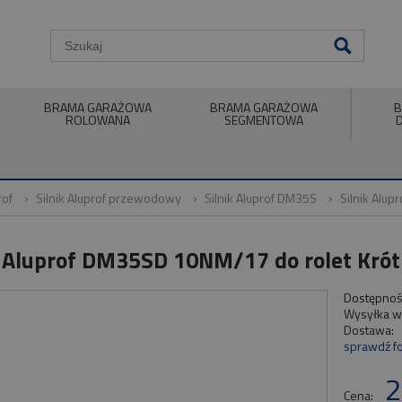
BRAMA GARAŻOWA
BRAMA GARAŻOWA
B
ROLOWANA
SEGMENTOWA
rof
Silnik Aluprof przewodowy
Silnik Aluprof DM35S
Silnik Alu
k Aluprof DM35SD 10NM/17 do rolet Kró
Dostępnoś
Wysyłka w
Dostawa:
sprawdź f
2
Cena: