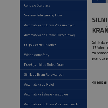
Centrale Sterujące
Systemy Inteligentny Dom
SILN
Automatyka do Bram Przesuwnych
KRA
Automatyka do Bramy Skrzydłowej
Silnik do
Czujnik Wiatru i Słońca
17
/obrot
za pomoc
Wideo domofony
pomocą p
Przełączniki do Rolet i Bram
Silnik do Bram Rolowanych
SILNIK 
Automatyka do Rolet
Automatyka Żaluzje Fasadowe
Automatyka do Bram Przemysłowych i