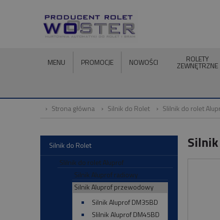
ROLETY
MENU
PROMOCJE
NOWOŚCI
ZEWNĘTRZNE
Strona główna
Silnik do Rolet
SIilnik do rolet Alup
Silni
Silnik do Rolet
SIilnik do rolet Aluprof
Silnik Aluprof radiowy
Silnik Aluprof przewodowy
Silnik Aluprof DM35BD
SIilnik Aluprof DM45BD