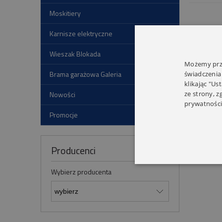
Moskitiery
Karnisze elektryczne
Wieszak Blokada
Możemy prze
Brama garażowa Galeria
świadczenia
klikając "Us
ze strony, 
Nowości
prywatności
Promocje
Producenci
Wybierz producenta