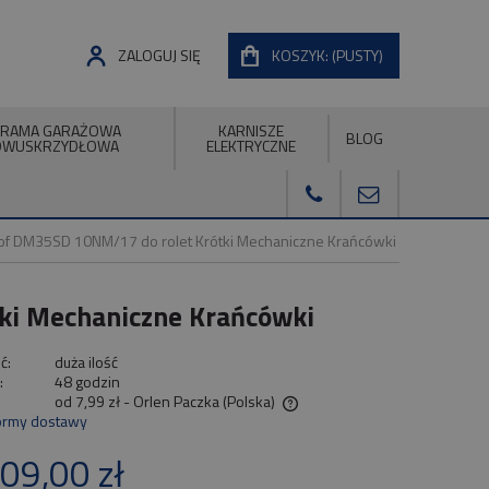
ZALOGUJ SIĘ
KOSZYK:
(PUSTY)
RAMA GARAŻOWA
KARNISZE
BLOG
DWUSKRZYDŁOWA
ELEKTRYCZNE
prof DM35SD 10NM/17 do rolet Krótki Mechaniczne Krańcówki
tki Mechaniczne Krańcówki
ć:
duża ilość
:
48 godzin
od 7,99 zł
- Orlen Paczka
(Polska)
ormy dostawy
Cena nie zawiera ewentualnych kosztów
09,00 zł
płatności