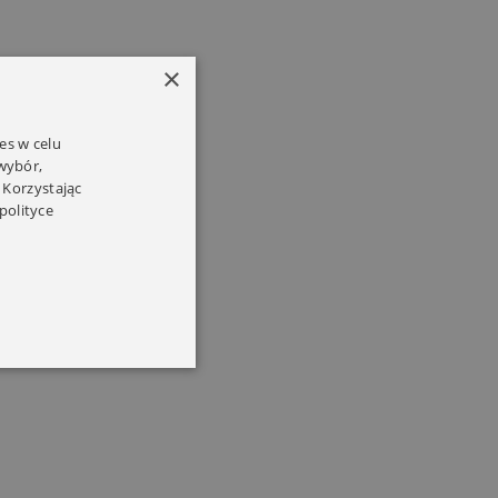
×
es w celu
 wybór,
 Korzystając
polityce