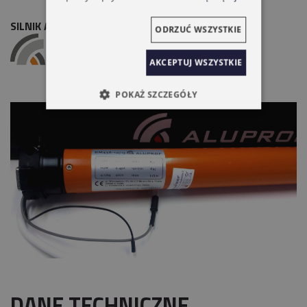
SILNIK ALUPROF DM45R 40NM/15 DO ROLET
ODRZUĆ WSZYSTKIE
AKCEPTUJ WSZYSTKIE
POKAŻ SZCZEGÓŁY
DANE TECHNICZNE