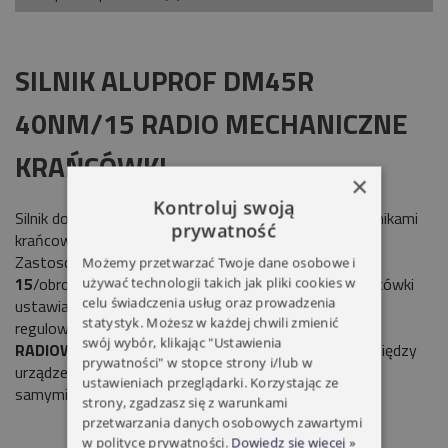
SILNIK ALUPROF DM45R
40NM/15 RADIO MECHANICZNE
KRAŃCÓWKI
×
Kontroluj swoją
Silnik do rolet z wbudowanymi mechanicznymi wyłącznikami
prywatność
krańcowymi. Wbudowanym sterownikiem radiowym.
Zastosowanie z rurą nawojową
60mm
. Szybkość
Możemy przetwarzać Twoje dane osobowe i
15
/obrotów/min.
MECHANICZNE KRAŃCÓWKI
- krańcówki
używać technologii takich jak pliki cookies w
celu świadczenia usług oraz prowadzenia
ustawiane za pomocą ręcznie
statystyk. Możesz w każdej chwili zmienić
regulowanych zakresów.
STEROWANIE
swój wybór, klikając "Ustawienia
RADIOWE
technologia umożliwiająca komunikację pomiędzy
prywatności" w stopce strony i/lub w
urządzeniami sterującymi i odbiornikami jak i pomiędzy
ustawieniach przeglądarki. Korzystając ze
samymi odbiornikami poprzez fale radiowe.
strony, zgadzasz się z warunkami
przetwarzania danych osobowych zawartymi
w polityce prywatności.
Dowiedz się więcej »