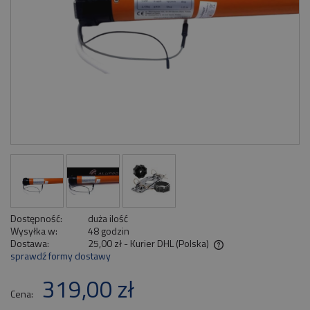
Dostępność:
duża ilość
Wysyłka w:
48 godzin
Dostawa:
25,00 zł
- Kurier DHL
(Polska)
sprawdź formy dostawy
Cena nie zawiera ewentualnych kosztów płatności
319,00 zł
Cena: