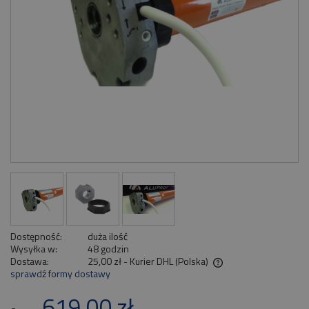
Dostępność:
duża ilość
Wysyłka w:
48 godzin
Dostawa:
25,00 zł
- Kurier DHL
(Polska)
sprawdź formy dostawy
Cena nie zawiera ewentualnych kosztów płatności
619,00 zł