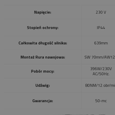
Napięcie:
230 V
Stopień ochrony:
IP44
Całkowita długość silnika:
639mm
Montaż Rura nawojowa:
SW 70mm/AW12
396W/230V
Pobór mocy:
AC/50Hz.
Udźwig:
80NM/12 obr/mi
Gwarancja:
50-mc