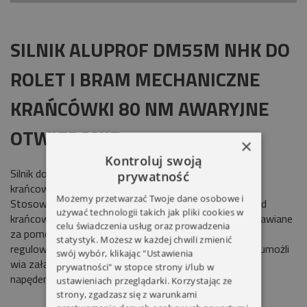
SILNIK ALUPROF DM55M NHK DO
ROLET I BRAM MECHANICZNE
KRAŃCÓWKI 80 NM AWARYJNE
OTWIERANIE
×
Kontroluj swoją
Silnik do rolet i bram z mechanicznymi wyłącznikami
prywatność
krańcowymi i awaryjnym otwieraniem ręcznym
ANR
.
Możemy przetwarzać Twoje dane osobowe i
Stosowany z rurą nawojową
70mm
. Dwustronny układ
używać technologii takich jak pliki cookies w
krańcowy.
MECHANICZNE KRAŃCÓWKI
krańcówki ustawiane
celu świadczenia usług oraz prowadzenia
za pomocą ręcznie
statystyk. Możesz w każdej chwili zmienić
regulowanych zakresów.
MANUALNA PRZEKŁADNIA
umożli
swój wybór, klikając "Ustawienia
wia załączenie do siłownika korby i ręczne poruszanie
prywatności" w stopce strony i/lub w
napędem.
W zestawie mocowania i uchwyty gratis.
ustawieniach przeglądarki. Korzystając ze
strony, zgadzasz się z warunkami