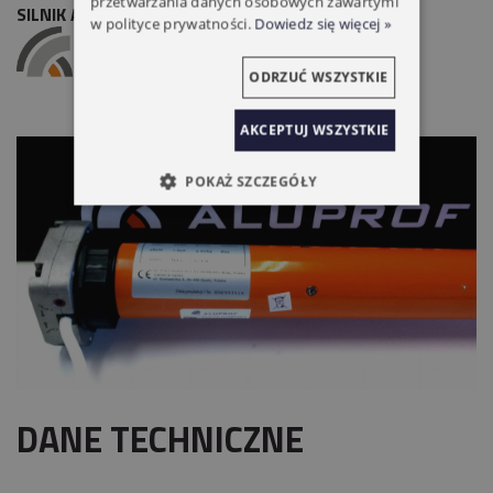
przetwarzania danych osobowych zawartymi
SILNIK ALUPROF DM55M NHK
w polityce prywatności.
Dowiedz się więcej »
ODRZUĆ WSZYSTKIE
AKCEPTUJ WSZYSTKIE
POKAŻ SZCZEGÓŁY
DANE TECHNICZNE