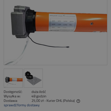
Dostępność:
duża ilość
Wysyłka w:
48 godzin
Dostawa:
25,00 zł
- Kurier DHL
(Polska)
sprawdź formy dostawy
Cena nie zawiera ewentualnych kosztów płatności