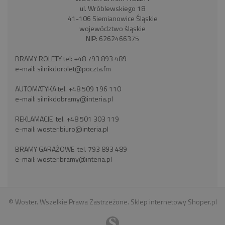
ul. Wróblewskiego 18
41-106 Siemianowice Śląskie
województwo śląskie
NIP: 6262466375
BRAMY ROLETY tel:
+48 793 893 489
e-mail:
silnikdorolet@poczta.fm
AUTOMATYKA tel.
+48 509 196 110
e-mail:
silnikdobramy@interia.pl
REKLAMACJE tel.
+48 501 303 119
e-mail:
woster.biuro@interia.pl
BRAMY GARAŻOWE tel.
793 893 489
e-mail:
woster.bramy@interia.pl
© Woster. Wszelkie Prawa Zastrzeżone.
Sklep internetowy Shoper.pl