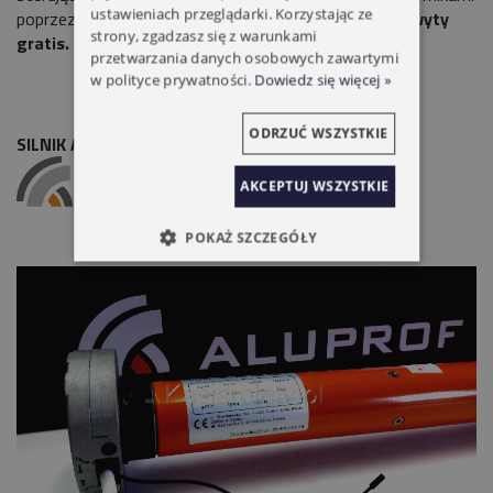
ustawieniach przeglądarki. Korzystając ze
poprzez fale radiowe.
W zestawie mocowania i uchwyty
strony, zgadzasz się z warunkami
gratis.
przetwarzania danych osobowych zawartymi
w polityce prywatności.
Dowiedz się więcej »
ODRZUĆ WSZYSTKIE
SILNIK ALUPROF DM45RM/20NM
AKCEPTUJ WSZYSTKIE
POKAŻ SZCZEGÓŁY