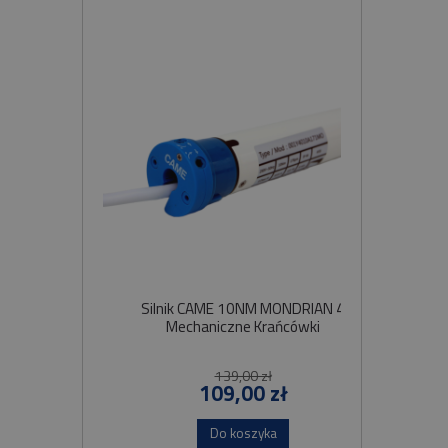
Silnik CAME 10NM MONDRIAN 4
Sil
Mechaniczne Krańcówki
Szybko
139,00 zł
109,00 zł
Do koszyka