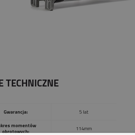
E TECHNICZNE
Gwarancja:
5 lat
akres momentów
114mm
obrotowych: