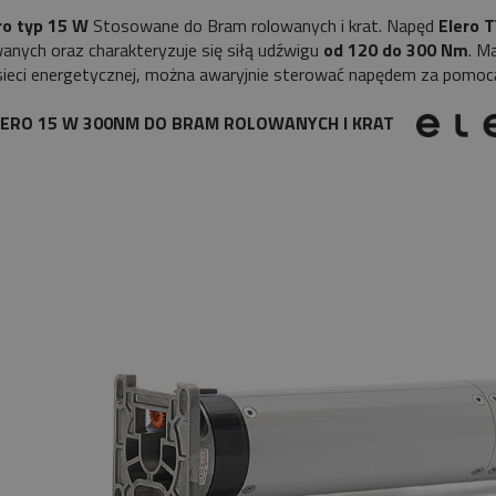
ro typ 15
W
Stosowane do Bram rolowanych i krat. Napęd
Elero 
wanych oraz charakteryzuje się siłą udźwigu
od 120 do 300 Nm
. M
 sieci energetycznej, można awaryjnie sterować napędem za pomocą
ELERO 15 W 300NM DO BRAM ROLOWANYCH I KRAT