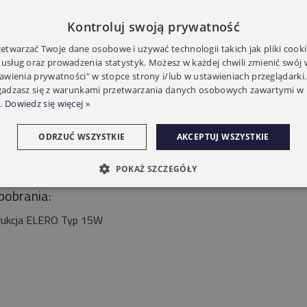
Siłowniki:
300NM
Kontroluj swoją prywatność
twarzać Twoje dane osobowe i używać technologii takich jak pliki cooki
 usług oraz prowadzenia statystyk. Możesz w każdej chwili zmienić swój
tawienia prywatności" w stopce strony i/lub w ustawieniach przeglądarki.
zgadzasz się z warunkami przetwarzania danych osobowych zawartymi w 
.
Dowiedz się więcej »
ODRZUĆ WSZYSTKIE
AKCEPTUJ WSZYSTKIE
POKAŻ SZCZEGÓŁY
 pobrania:
rukcja ELERO Typ 15W