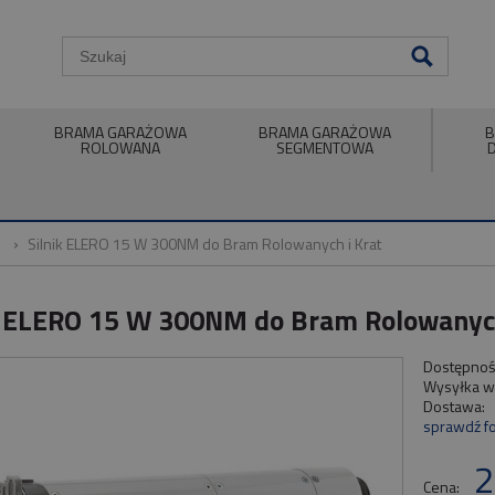
BRAMA GARAŻOWA
BRAMA GARAŻOWA
B
ROLOWANA
SEGMENTOWA
Silnik ELERO 15 W 300NM do Bram Rolowanych i Krat
k ELERO 15 W 300NM do Bram Rolowanych
Dostępnoś
Wysyłka w
Dostawa:
sprawdź f
Cena nie zawiera ewent
2
płatności
Cena: