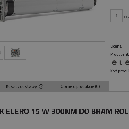
szt
Ocena:
Producent
Kod produk
Koszty dostawy
Opinie o produkcie (0)
Cena nie zawiera ewentualnych kosztów
płatności
IK ELERO 15 W 300NM DO BRAM RO