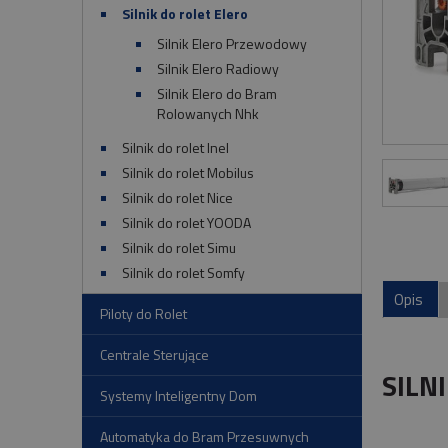
Silnik do rolet Elero
Silnik Elero Przewodowy
Silnik Elero Radiowy
Silnik Elero do Bram
Rolowanych Nhk
Silnik do rolet Inel
Silnik do rolet Mobilus
Silnik do rolet Nice
Silnik do rolet YOODA
Silnik do rolet Simu
Silnik do rolet Somfy
Opis
Piloty do Rolet
Centrale Sterujące
SILN
Systemy Inteligentny Dom
Automatyka do Bram Przesuwnych