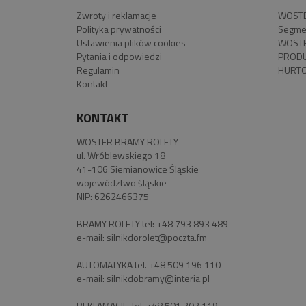
Zwroty i reklamacje
WOSTE
Polityka prywatności
Segme
Ustawienia plików cookies
WOSTE
Pytania i odpowiedzi
PROD
Regulamin
HURTO
Kontakt
KONTAKT
WOSTER BRAMY ROLETY
ul. Wróblewskiego 18
41-106 Siemianowice Śląskie
województwo śląskie
NIP: 6262466375
BRAMY ROLETY tel:
+48 793 893 489
e-mail:
silnikdorolet@poczta.fm
AUTOMATYKA tel.
+48 509 196 110
e-mail:
silnikdobramy@interia.pl
REKLAMACJE tel.
+48 501 303 119