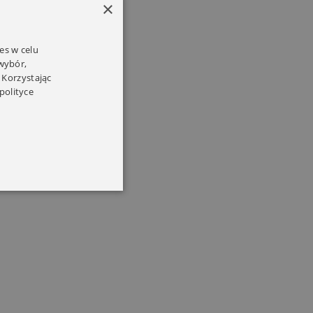
×
es w celu
 wybór,
 Korzystając
polityce