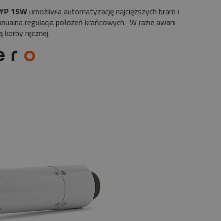
TYP 15W
umożliwia automatyzację najcięższych bram i
anualna regulacja położeń krańcowych. W razie awarii
 korby ręcznej.