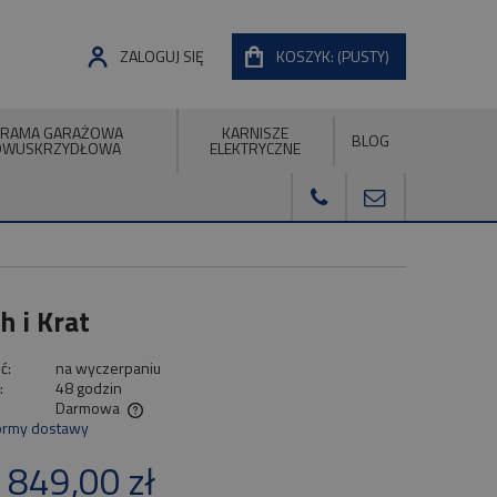
ZALOGUJ SIĘ
KOSZYK:
(PUSTY)
RAMA GARAŻOWA
KARNISZE
BLOG
DWUSKRZYDŁOWA
ELEKTRYCZNE
 i Krat
ć:
na wyczerpaniu
:
48 godzin
Darmowa
ormy dostawy
ualnych kosztów
 849,00 zł