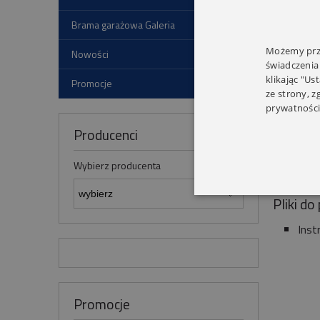
Brama garażowa Galeria
Możemy prze
Nowości
świadczenia
klikając "Us
Promocje
ze strony, 
prywatności
Producenci
Wybierz producenta
Pliki do
Inst
Promocje