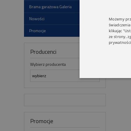
DAN
Brama garażowa Galeria
Nowości
Możemy prze
świadczenia
Promocje
klikając "Us
ze strony, 
Monta
prywatności
Producenci
Wybierz producenta
Promocje