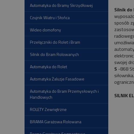
Automatyka do Bramy Skrzydłowej
Silnik do
wyposażon
Czujnik Wiatru i Słońca
sposób zg
zastosowa
Wideo domofony
radiowego
umożliwia
Przełączniki do Rolet i Bram
automatyz
Silnik do Bram Rolowanych
elektroni
swojej dr
Automatyka do Rolet
S
-
868 S
siłownika
Automatyka Żaluzje Fasadowe
ograniczni
Automatyka do Bram Przemysłowych i
SILNIK 
Handlowych
ROLETY Zewnętrzne
BRAMA Garażowa Rolowana
Brama Garażowa Segmentowa