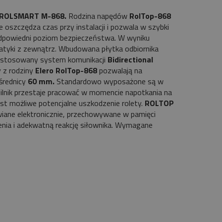
ROLSMART M-868.
Rodzina napędów
RolTop-868
oszczędza czas przy instalacji i pozwala w szybki
odpowiedni poziom bezpieczeństwa. W wyniku
atyki z zewnątrz. Wbudowana płytka odbiornika
 Zastosowany system komunikacji
Bidirectional
y z rodziny
Elero RolTop-868
pozwalają na
średnicy
60 mm.
Standardowo wyposażone są w
silnik przestaje pracować w momencie napotkania na
est możliwe potencjalne uszkodzenie rolety.
ROLTOP
iane elektronicznie, przechowywane w pamięci
enia i adekwatną reakcję siłownika. Wymagane