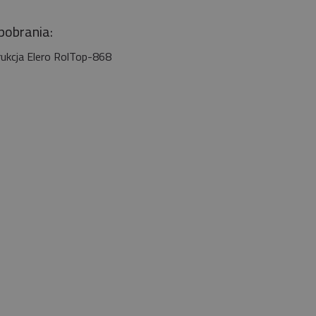
 pobrania:
rukcja Elero RolTop-868
nik CAME 6NM MONDRIAN R4
bieżny Z Radiem Mechaniczne
Krańcówki
259,00 zł
209,00 zł
Do koszyka