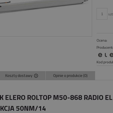
szt
Ocena:
Producent
Kod produk
Koszty dostawy
Opinie o produkcie (0)
Cena nie zawiera ewentualnych kosztów
płatności
IK ELERO ROLTOP M50-868 RADIO 
KCJA 50NM/14