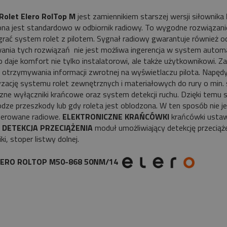
 Rolet Elero RolTop M
jest zamiennikiem starszej wersji siłownika
a jest standardowo w odbiornik radiowy. To wygodne rozwiązanie 
rać system rolet z pilotem. Sygnał radiowy gwarantuje również 
nia tych rozwiązań nie jest możliwa ingerencja w system autom
 daje komfort nie tylko instalatorowi, ale także użytkownikowi.
 otrzymywania informacji zwrotnej na wyświetlaczu pilota. Napęd
ację systemu rolet zewnętrznych i materiałowych do rury o min. 
czne wyłączniki krańcowe oraz system detekcji ruchu. Dzięki temu 
odze przeszkody lub gdy roleta jest oblodzona. W ten sposób nie j
terowane radiowe.
ELEKTRONICZNE KRAŃCÓWKI
krańcówki ustaw
.
DETEKCJA PRZECIĄŻENIA
moduł umożliwiający detekcję przeciąż
ki, stoper listwy dolnej.
ELERO ROLTOP M50-868 50NM/14