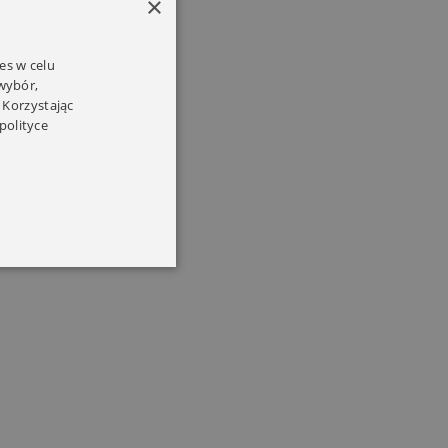
×
es w celu
 wybór,
 Korzystając
polityce