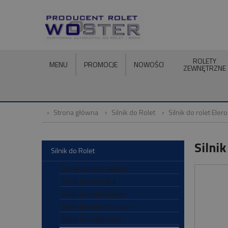
ROLETY
MENU
PROMOCJE
NOWOŚCI
ZEWNĘTRZNE
Strona główna
Silnik do Rolet
Silnik do rolet Elero
Silni
Silnik do Rolet
SIilnik do rolet Aluprof
Silnik do rolet Asa
Silnik do rolet Becker
Silnik do rolet Cherubini
Silnik do rolet Came