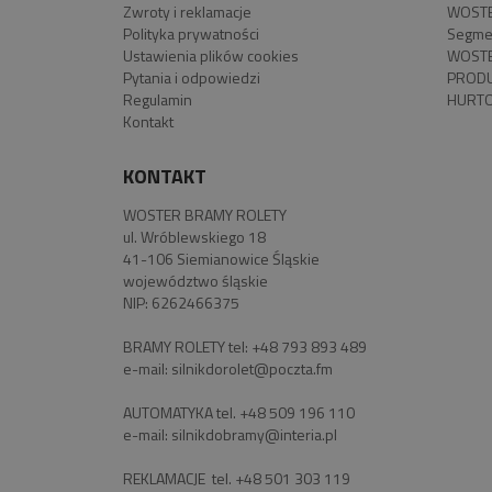
Zwroty i reklamacje
WOSTE
Polityka prywatności
Segme
Ustawienia plików cookies
WOSTE
Pytania i odpowiedzi
PROD
Regulamin
HURTO
Kontakt
KONTAKT
WOSTER BRAMY ROLETY
ul. Wróblewskiego 18
41-106 Siemianowice Śląskie
województwo śląskie
NIP: 6262466375
BRAMY ROLETY tel:
+48 793 893 489
e-mail:
silnikdorolet@poczta.fm
AUTOMATYKA tel.
+48 509 196 110
e-mail:
silnikdobramy@interia.pl
REKLAMACJE tel.
+48 501 303 119