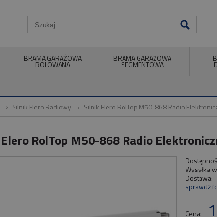
BRAMA GARAŻOWA
BRAMA GARAŻOWA
B
ROLOWANA
SEGMENTOWA
Silnik Elero Radiowy
Silnik Elero RolTop M50-868 Radio Elektron
k Elero RolTop M50-868 Radio Elektroni
Dostępnoś
Wysyłka w
Dostawa:
sprawdź f
Cen
1
płat
Cena: