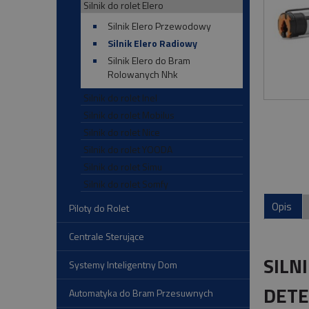
Silnik do rolet Elero
Silnik Elero Przewodowy
Silnik Elero Radiowy
Silnik Elero do Bram
Rolowanych Nhk
Silnik do rolet Inel
Silnik do rolet Mobilus
Silnik do rolet Nice
Silnik do rolet YOODA
Silnik do rolet Simu
Silnik do rolet Somfy
Opis
Piloty do Rolet
Centrale Sterujące
SILN
Systemy Inteligentny Dom
DETE
Automatyka do Bram Przesuwnych