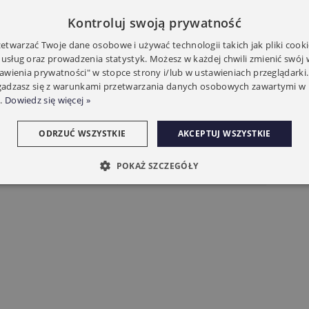
E TECHNICZNE
Kontroluj swoją prywatność
twarzać Twoje dane osobowe i używać technologii takich jak pliki cooki
 usług oraz prowadzenia statystyk. Możesz w każdej chwili zmienić swój
tawienia prywatności" w stopce strony i/lub w ustawieniach przeglądarki.
zgadzasz się z warunkami przetwarzania danych osobowych zawartymi w 
ż rura oktagonalna:
60mm
.
Dowiedz się więcej »
Siłowniki:
230V
ODRZUĆ WSZYSTKIE
AKCEPTUJ WSZYSTKIE
Gwarancja:
5 lat
POKAŻ SZCZEGÓŁY