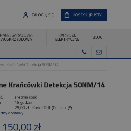
ZALOGUJ SIĘ
KOSZYK:
(PUSTY)
RAMA GARAŻOWA
KARNISZE
BLOG
DWUSKRZYDŁOWA
ELEKTRYCZNE
iczne Krańcówki Detekcja 50NM/14
czne Krańcówki Detekcja 50NM/14
ć:
średnia ilość
:
48 godzin
25,00 zł
- Kurier DHL
(Polska)
ormy dostawy
a nie zawiera ewentualnych kosztów
 150,00 zł
ności