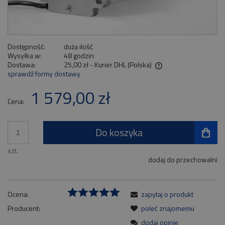
Dostępność:
duża ilość
Wysyłka w:
48 godzin
Dostawa:
25,00 zł
- Kurier DHL
(Polska)
sprawdź formy dostawy
Cena nie zawiera ewentualnych kosztów płatności
1 579,00 zł
Cena:
Do koszyka
szt.
dodaj do przechowalni
Ocena:
zapytaj o produkt
Producent:
poleć znajomemu
dodaj opinię