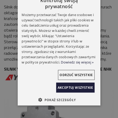
Kontroluj swoją
prywatność
Silnik do Bram Rolowanych
Yooda 92M
-Mocowany w rurach
oktagonalnych
Ø102
.Posiada mechaniczne wyłączniki
Możemy przetwarzać Twoje dane osobowe i
krańcowe. Standardowy napęd pozwalający na
używać technologii takich jak pliki cookies w
zautomatyzowanie pracy bram rolowanych. Awaryjne
celu świadczenia usług oraz prowadzenia
otwieranie pozwalające na zwinięcie lub rozwinięcie bramy
statystyk. Możesz w każdej chwili zmienić
bądź rolety przy pomocy korby, w przypadku braku zasilania.
swój wybór, klikając "Ustawienia
prywatności" w stopce strony i/lub w
Sterowany przewodowo. Może być sterowany za pomocą
ustawieniach przeglądarki. Korzystając ze
przełącznika klawiszowego bądź zewnętrznego odbiornika
strony, zgadzasz się z warunkami
radiowego. Posiada mechaniczne wyłączniki krańcowe, które
przetwarzania danych osobowych zawartymi
umożliwiają zatrzymanie silnika w ustalonej pozycji bramy.
w polityce prywatności.
Dowiedz się więcej »
SILNIK YOODA 92 M 230NM AWARYJNE OTWIERANIE NHK
ODRZUĆ WSZYSTKIE
AKCEPTUJ WSZYSTKIE
POKAŻ SZCZEGÓŁY