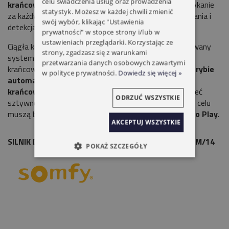
celu świadczenia usług oraz prowadzenia
krańcowych
gwarantuje perfekcyjne otwieranie i zamykanie
statystyk. Możesz w każdej chwili zmienić
za każdym razem.
Detekcja przeszkód podczas zamykania i
swój wybór, klikając "Ustawienia
detekcja oblodzenia w trybie otwierania.
prywatności" w stopce strony i/lub w
ustawieniach przeglądarki. Korzystając ze
Ciągła kontrola momentu obrotowego przez zintegrowany
strony, zgadzasz się z warunkami
system elektroniczny. Automatyczna korekta położeń
przetwarzania danych osobowych zawartymi
krańcowych.
Ważna informacja dotycząca pracy w trybie
w polityce prywatności.
Dowiedz się więcej »
automatycznym(elektronika kontroluje położenia
krańcowe)
Dolne położenie
- pancerz rolety musi mieć
ODRZUĆ WSZYSTKIE
sztywne i stabilne połączenie z rurą nawojową. W tym celu
muszą być zastosowane uchwyty blokujące np.
Lock to Play
.
AKCEPTUJ WSZYSTKIE
SILNIK DO ROLET SOMFY ILMO 40 WT DETEKCJA 9NM/14
POKAŻ SZCZEGÓŁY