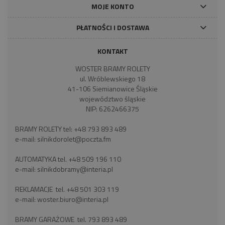
MOJE KONTO
PŁATNOŚCI I DOSTAWA
KONTAKT
WOSTER BRAMY ROLETY
ul. Wróblewskiego 18
41-106 Siemianowice Śląskie
województwo śląskie
NIP: 6262466375
BRAMY ROLETY tel:
+48 793 893 489
e-mail:
silnikdorolet@poczta.fm
AUTOMATYKA tel.
+48 509 196 110
e-mail:
silnikdobramy@interia.pl
REKLAMACJE tel.
+48 501 303 119
e-mail:
woster.biuro@interia.pl
BRAMY GARAŻOWE tel.
793 893 489