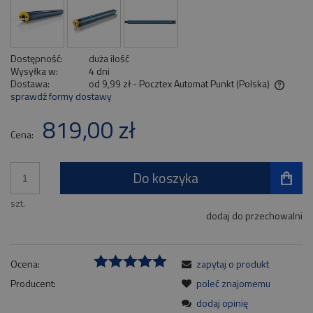
Dostępność:
duża ilość
Wysyłka w:
4 dni
Dostawa:
od 9,99 zł
- Pocztex Automat Punkt
(Polska)
sprawdź formy dostawy
Cena nie zawiera ewentualnych kosztów płatności
819,00 zł
Cena:
Do koszyka
szt.
dodaj do przechowalni
Ocena:
zapytaj o produkt
Producent:
poleć znajomemu
dodaj opinię