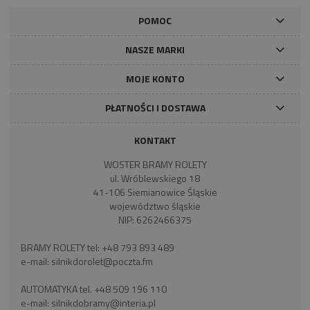
POMOC
NASZE MARKI
MOJE KONTO
PŁATNOŚCI I DOSTAWA
KONTAKT
WOSTER BRAMY ROLETY
ul. Wróblewskiego 18
41-106 Siemianowice Śląskie
województwo śląskie
NIP: 6262466375
BRAMY ROLETY tel:
+48 793 893 489
e-mail:
silnikdorolet@poczta.fm
AUTOMATYKA tel.
+48 509 196 110
e-mail:
silnikdobramy@interia.pl