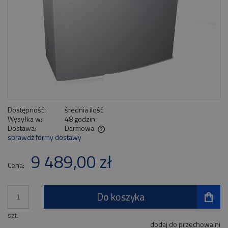
Dostępność:
średnia ilość
Wysyłka w:
48 godzin
Dostawa:
Darmowa
sprawdź formy dostawy
Cena nie zawiera ewentualnych kosztów płatności
9 489,00 zł
Cena:
Do koszyka
szt.
dodaj do przechowalni