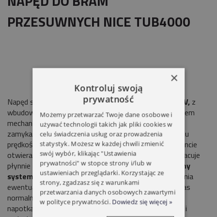
NAPĘD DO BRAM
PRZESUWNYCH NICE TUB4000
×
Kontroluj swoją
prywatność
Napęd samohamowny z silnikiem trójfazowym
3x400V,
z
wbudowaną centralą sterującą
DPRO500
oraz sprzęgłem
Możemy przetwarzać Twoje dane osobowe i
mechanicznym. Funkcja płynnego zwolnienia podczas
używać technologii takich jak pliki cookies w
zamykania i łagodnego startu – polega na zmniejszeniu
celu świadczenia usług oraz prowadzenia
prędkości tak, aby uniknąć silnego szarpnięcia w momencie
statystyk. Możesz w każdej chwili zmienić
swój wybór, klikając "Ustawienia
otwierania lub zamykania bramy. Dzięki temu brama pracuje
prywatności" w stopce strony i/lub w
płynnie i nie hałasuje podczas pracy.
Amperometryczny
ustawieniach przeglądarki. Korzystając ze
system wykrywania przeszkody
- służy do wykrywania
strony, zgadzasz się z warunkami
ewentualnych przeszkód, które mogą wystąpić podczas
przetwarzania danych osobowych zawartymi
normalnego ruchu bramy. Dzięki tej funkcji, w chwili
w polityce prywatności.
Dowiedz się więcej »
napotkania na przeszkodę, siłownik zatrzymuje bramę i