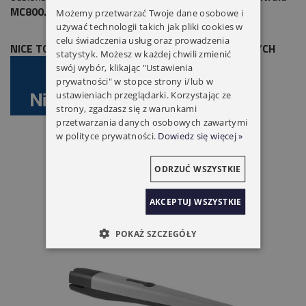
MC800.
Możemy przetwarzać Twoje dane osobowe i
używać technologii takich jak pliki cookies w
celu świadczenia usług oraz prowadzenia
NICE TOONA 5016P NAPĘD DO BRAM SKRZYDŁOWYCH
statystyk. Możesz w każdej chwili zmienić
swój wybór, klikając "Ustawienia
prywatności" w stopce strony i/lub w
ustawieniach przeglądarki. Korzystając ze
strony, zgadzasz się z warunkami
przetwarzania danych osobowych zawartymi
w polityce prywatności.
Dowiedz się więcej »
ODRZUĆ WSZYSTKIE
AKCEPTUJ WSZYSTKIE
POKAŻ SZCZEGÓŁY