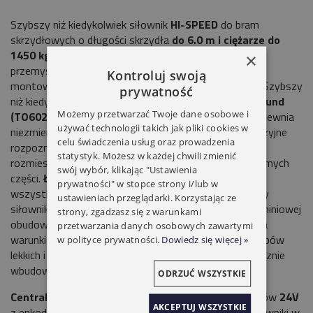
Szybszy niż kiedykolwiek siłownik
HI-SPEED
do bram
skrzydłowych o długości skrzydła
do 6.0 m i ciężarze do
1450 kg.
Idealny do bram posesyjnych i
×
przemysłowych.
Elektromechaniczny siłownik 24V
,
Kontroluj swoją
montowany do słupka, z enkoderem magnetycznym. Szybszy
prywatność
niż kiedykolwiek: otwarcie
do 90°
trwa nawet
30* sekund
Możemy przetwarzać Twoje dane osobowe i
(TO6024HS)
!
Niezawodny:
enkoder magnetyczny zapewnia
używać technologii takich jak pliki cookies w
niezmienność zaprogramowanych parametrów i precyzyjne
celu świadczenia usług oraz prowadzenia
rozpoznanie przeszkód.
Cichy
dzięki opatentowanemu
statystyk. Możesz w każdej chwili zmienić
rozmieszczeniu wewnętrzych elementów, mniej ruchomych
swój wybór, klikając "Ustawienia
części.
Łatwy w instalacji:
po zamocowaniu siłownika
prywatności" w stopce strony i/lub w
wszystkie połączenia elektryczne są dostępne od góry
ustawieniach przeglądarki. Korzystając ze
siłownika.
Mocny:
dzięki dwupołówkowej, solidnej aluminiowej
strony, zgadzasz się z warunkami
obudowie z poliestrowym pokryciem odporniejszym na
przetwarzania danych osobowych zawartymi
warunki pogodowe. Elementy wewnętrze ze stali, stopów
w polityce prywatności.
Dowiedz się więcej »
lekkich i technopolimerów.
Łatwe podłączenie:
fabrycznie
wbudowany kondensator.
ODRZUĆ WSZYSTKIE
Centrala sterująca MC824HR10:
Do dwóch siłowników
24V
AKCEPTUJ WSZYSTKIE
z enkoderem. Technologia
BLUEBUS.
Inteligentna: siłowniki w