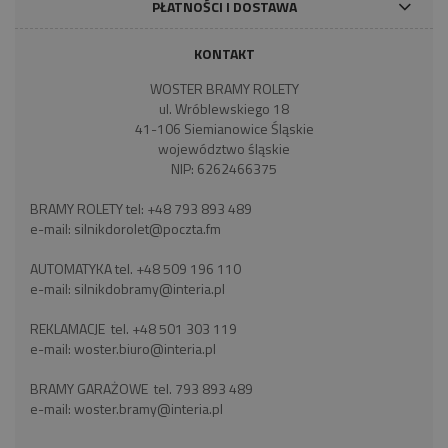
PŁATNOŚCI I DOSTAWA
KONTAKT
WOSTER BRAMY ROLETY
ul. Wróblewskiego 18
41-106 Siemianowice Śląskie
województwo śląskie
NIP: 6262466375
BRAMY ROLETY tel:
+48 793 893 489
e-mail:
silnikdorolet@poczta.fm
AUTOMATYKA tel.
+48 509 196 110
e-mail:
silnikdobramy@interia.pl
REKLAMACJE tel.
+48 501 303 119
e-mail:
woster.biuro@interia.pl
BRAMY GARAŻOWE tel.
793 893 489
e-mail:
woster.bramy@interia.pl