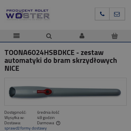
TOONA6024HSBDKCE - zestaw
automatyki do bram skrzydłowych
NICE
Dostępność:
średnia ilość
Wysyłka w:
48 godzin
Dostawa:
Darmowa
sprawdź formy dostawy
Cena nie zawiera ewentualnych kosztów płatności