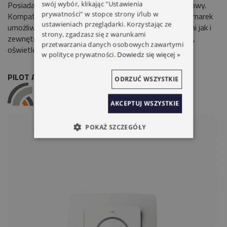
Posiada
3 tryby pracy
: manualny, automatyczny i losowy.
swój wybór, klikając "Ustawienia
prywatności" w stopce strony i/lub w
Kompatybilność ze wszystkimi urządzeniami naszych marek
ustawieniach przeglądarki. Korzystając ze
umożliwia sterowanie zarówno roletami wewnętrznymi jak i
strony, zgadzasz się z warunkami
zewnętrznymi, a także firanami, zasłonami, markizami,
przetwarzania danych osobowych zawartymi
oświetleniem itd.
w polityce prywatności.
Dowiedz się więcej »
PILOT ALUPROF DC 315 5 KANAŁOWY
ODRZUĆ WSZYSTKIE
AKCEPTUJ WSZYSTKIE
POKAŻ SZCZEGÓŁY