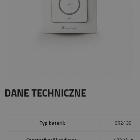
DANE TECHNICZNE
Typ baterii:
CR2430
Częstotliwość radiowa:
433 MHz