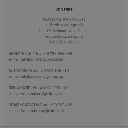
KONTAKT
WOSTER BRAMY ROLETY
ul. Wróblewskiego 18
41-106 Siemianowice Śląskie
województwo śląskie
NIP: 6262466375
BRAMY ROLETY tel:
+48 793 893 489
e-mail:
silnikdorolet@poczta.fm
AUTOMATYKA tel.
+48 509 196 110
e-mail:
silnikdobramy@interia.pl
REKLAMACJE tel.
+48 501 303 119
e-mail:
woster.biuro@interia.pl
BRAMY GARAŻOWE tel.
793 893 489
e-mail:
woster.bramy@interia.pl