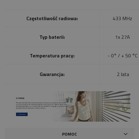
Częstotliwość radiowa:
433 MHz
Typ baterii:
1x 27A
Temperatura pracy:
- 0° / + 50 °C
Gwarancja:
2 lata
POMOC