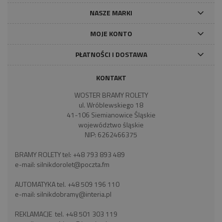
NASZE MARKI
MOJE KONTO
PŁATNOŚCI I DOSTAWA
KONTAKT
WOSTER BRAMY ROLETY
ul. Wróblewskiego 18
41-106 Siemianowice Śląskie
województwo śląskie
NIP: 6262466375
BRAMY ROLETY tel:
+48 793 893 489
e-mail:
silnikdorolet@poczta.fm
AUTOMATYKA tel.
+48 509 196 110
e-mail:
silnikdobramy@interia.pl
REKLAMACJE tel.
+48 501 303 119