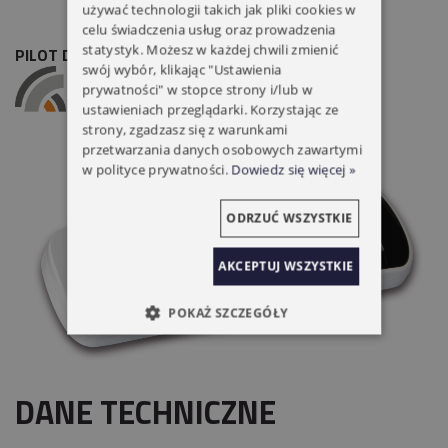
używać technologii takich jak pliki cookies w
celu świadczenia usług oraz prowadzenia
statystyk. Możesz w każdej chwili zmienić
PILOT DC289 ALUPROF 15 KANAŁOWY
swój wybór, klikając "Ustawienia
prywatności" w stopce strony i/lub w
ustawieniach przeglądarki. Korzystając ze
strony, zgadzasz się z warunkami
przetwarzania danych osobowych zawartymi
w polityce prywatności.
Dowiedz się więcej »
ODRZUĆ WSZYSTKIE
AKCEPTUJ WSZYSTKIE
POKAŻ SZCZEGÓŁY
DANE TECHNICZNE