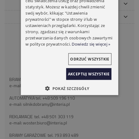
celu świadczenia usług oraz prowadzenia
MOJE KONTO
statystyk. Możesz w każdej chwili zmienić
swój wybór, klikając "Ustawienia
PŁATNOŚCI I DOSTAWA
prywatności" w stopce strony i/lub w
ustawieniach przeglądarki. Korzystając ze
KONTAKT
strony, zgadzasz się z warunkami
przetwarzania danych osobowych zawartymi
WOSTER BRAMY ROLETY
w polityce prywatności.
Dowiedz się więcej »
ul. Wróblewskiego 18
41-106 Siemianowice Śląskie
ODRZUĆ WSZYSTKIE
województwo śląskie
NIP: 6262466375
AKCEPTUJ WSZYSTKIE
BRAMY ROLETY tel:
+48 793 893 489
e-mail:
silnikdorolet@poczta.fm
POKAŻ SZCZEGÓŁY
AUTOMATYKA tel.
+48 509 196 110
e-mail:
silnikdobramy@interia.pl
REKLAMACJE tel.
+48 501 303 119
e-mail:
woster.biuro@interia.pl
BRAMY GARAŻOWE tel.
793 893 489