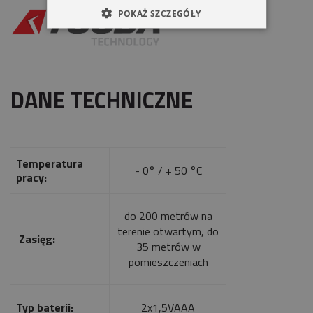
POKAŻ SZCZEGÓŁY
DANE TECHNICZNE
Temperatura
- 0° / + 50 °C
pracy:
do 200 metrów na
terenie otwartym, do
Zasięg:
35 metrów w
pomieszczeniach
Typ baterii:
2x1,5VAAA