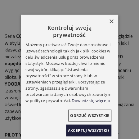
×
Kontroluj swoją
prywatność
Seria
CORVETO
to piloty przenośne o niebanalnym wyglądzie
w stylu
future retro
. Idealnie pasują do nowoczesnych jak i
Możemy przetwarzać Twoje dane osobowe i
klasycznych wnętrz. Funkcja podkanałów pozwala na
używać technologii takich jak pliki cookies w
niezależne sterowanie dwoma napędami lub grupą
do 20
celu świadczenia usług oraz prowadzenia
napędów.
Magnetyczny uchwyt zapewnia nowoczesny
statystyk. Możesz w każdej chwili zmienić
wygląd oraz wygodę obsługi przed podnoszeniu i odkładaniu
swój wybór, klikając "Ustawienia
prywatności" w stopce strony i/lub w
pilota. Kompatybilność ze wszystkimi urządzeniami marki
ustawieniach przeglądarki. Korzystając ze
YOODA
daje możliwość sterowania nie tylko firanami
strony, zgadzasz się z warunkami
,zasłonami , roletami wewnętrznymi ale również
przetwarzania danych osobowych zawartymi
zewnętrznymi , a także markizami i
w polityce prywatności.
Dowiedz się więcej »
oświetleniem. Nowoczesny Design i nowatorskie rozwiązania
zapewniają Komfortowy produkt dla wszystkich
ODRZUĆ WSZYSTKIE
użytkowników w twoim domu.
AKCEPTUJ WSZYSTKIE
PILOT YOODA CORVETO 2-KANAŁOWY PRZENOŚNY