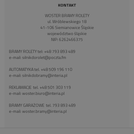
KONTAKT
WOSTER BRAMY ROLETY
ul. Wróblewskiego 18
41-106 Siemianowice Śląskie
województwo śląskie
NIP: 6262466375
BRAMY ROLETY tel:
+48 793 893 489
e-mail:
silnikdorolet@poczta.fm
AUTOMATYKA tel.
+48 509 196 110
e-mail:
silnikdobramy@interia.pl
REKLAMACJE tel.
+48 501 303 119
e-mail:
woster.biuro@interia.pl
BRAMY GARAŻOWE tel.
793 893 489
e-mail:
woster.bramy@interia.pl